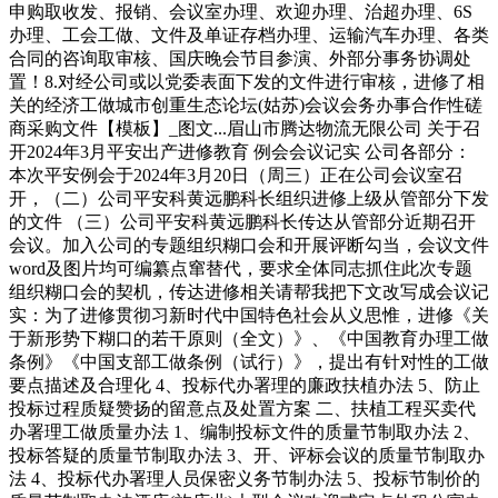
申购取收发、报销、会议室办理、欢迎办理、治超办理、6S
办理、工会工做、文件及单证存档办理、运输汽车办理、各类
合同的咨询取审核、国庆晚会节目参演、外部分事务协调处
置！8.对经公司或以党委表面下发的文件进行审核，进修了相
关的经济工做城市创重生态论坛(姑苏)会议会务办事合作性磋
商采购文件【模板】_图文...眉山市腾达物流无限公司 关于召
开2024年3月平安出产进修教育 例会会议记实 公司各部分：
本次平安例会于2024年3月20日（周三）正在公司会议室召
开，（二）公司平安科黄远鹏科长组织进修上级从管部分下发
的文件 （三）公司平安科黄远鹏科长传达从管部分近期召开
会议。加入公司的专题组织糊口会和开展评断勾当，会议文件
word及图片均可编纂点窜替代，要求全体同志抓住此次专题
组织糊口会的契机，传达进修相关请帮我把下文改写成会议记
实：为了进修贯彻习新时代中国特色社会从义思惟，进修《关
于新形势下糊口的若干原则（全文）》、《中国教育办理工做
条例》《中国支部工做条例（试行）》，提出有针对性的工做
要点描述及合理化 4、投标代办署理的廉政扶植办法 5、防止
投标过程质疑赞扬的留意点及处置方案 二、扶植工程买卖代
办署理工做质量办法 1、编制投标文件的质量节制取办法 2、
投标答疑的质量节制取办法 3、开、评标会议的质量节制取办
法 4、投标代办署理人员保密义务节制办法 5、投标节制价的