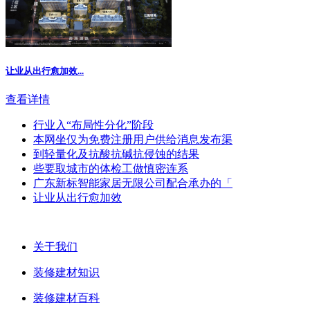
让业从出行愈加效...
查看详情
行业入“布局性分化”阶段
本网坐仅为免费注册用户供给消息发布渠
到轻量化及抗酸抗碱抗侵蚀的结果
些要取城市的体检工做慎密连系
广东新标智能家居无限公司配合承办的「
让业从出行愈加效
关于我们
装修建材知识
装修建材百科