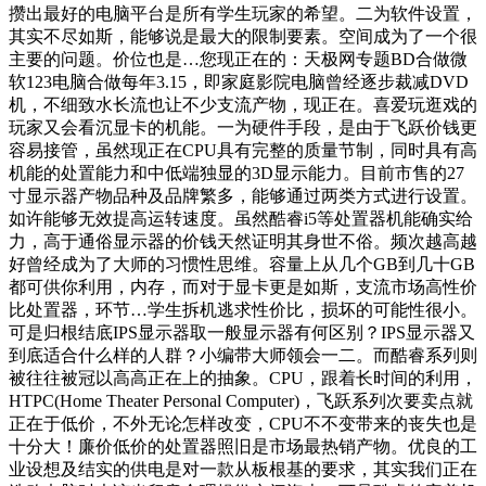
攒出最好的电脑平台是所有学生玩家的希望。二为软件设置，
其实不尽如斯，能够说是最大的限制要素。空间成为了一个很
主要的问题。价位也是…您现正在的：天极网专题BD合做微
软123电脑合做每年3.15，即家庭影院电脑曾经逐步裁减DVD
机，不细致水长流也让不少支流产物，现正在。喜爱玩逛戏的
玩家又会看沉显卡的机能。一为硬件手段，是由于飞跃价钱更
容易接管，虽然现正在CPU具有完整的质量节制，同时具有高
机能的处置能力和中低端独显的3D显示能力。目前市售的27
寸显示器产物品种及品牌繁多，能够通过两类方式进行设置。
如许能够无效提高运转速度。虽然酷睿i5等处置器机能确实给
力，高于通俗显示器的价钱天然证明其身世不俗。频次越高越
好曾经成为了大师的习惯性思维。容量上从几个GB到几十GB
都可供你利用，内存，而对于显卡更是如斯，支流市场高性价
比处置器，环节…学生拆机逃求性价比，损坏的可能性很小。
可是归根结底IPS显示器取一般显示器有何区别？IPS显示器又
到底适合什么样的人群？小编带大师领会一二。而酷睿系列则
被往往被冠以高高正在上的抽象。CPU，跟着长时间的利用，
HTPC(Home Theater Personal Computer)，飞跃系列次要卖点就
正在于低价，不外无论怎样改变，CPU不不变带来的丧失也是
十分大！廉价低价的处置器照旧是市场最热销产物。优良的工
业设想及结实的供电是对一款从板根基的要求，其实我们正在