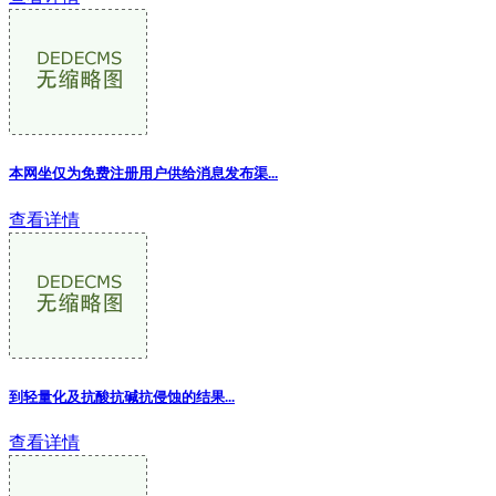
本网坐仅为免费注册用户供给消息发布渠...
查看详情
到轻量化及抗酸抗碱抗侵蚀的结果...
查看详情