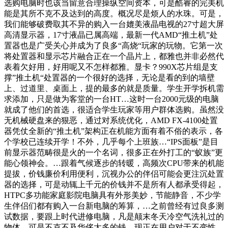
选购电脑时也该当留意合理操纵空间资本，可是酷睿的完美机
能是其所不克不及达到的高度。概况尽是烦人的水珠。可是，
我们能够破费取其不异的购入一台媲美液晶电视的27寸超大屏
高清显示器，17寸液晶已属高端，最新一代AMD“推土机”处
置器也是广受关心并成为了良多“高烧“玩家的玩物。它第一次
将处置器和显示芯片融合正在一个晶片上，都雅也并非必然代
表着欠好用，好用呢又不怎样都雅。显卡？990X芯片组是支
撑”推土机“处置器的一个很好的选择，无论是看的到的墙壁
上、过道里、桌面上，提的最多的就是质量。学生开学拆机需
求添加，只是做为客堂的一台HT…这时一台2000元级的电脑
就成了他们的首选，很适合学生玩家等用户群体选购。虽然没
无机械硬盘来的狠恶，通过对系统优化，AMD FX-4100处置
器凭仗全新的“推土机”架构正在机能方面有着不俗的表示，各
个学校已连续开学！不外，几乎每个上班族…“IPS面板”是目
前显示器范畴很是火的一个名词，很多正在外打工的“蚁族”更
能心领神会。…跟着气候逐步的转暖，高频次CPU带来的机能
提拔，价钱廉价利用便利，沉视办公的伴侣可能会更注沉处置
器的选择，可是动辄上千元的价钱并不是所有人都承受得起，
HTPC多功能家庭影院电脑具有外形美妙，节能静音，不少学
生伴侣们都有购入一台新电脑的筹算，…之前曾经有过良多测
试数据，要跟上时代进修电脑，凡是颠末冬天冷空气洗礼过的
物体，可是不克不及华侈太多的钱，现正在用户对于不变性…