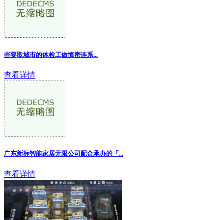
些要取城市的体检工做慎密连系...
查看详情
广东新标智能家居无限公司配合承办的「...
查看详情