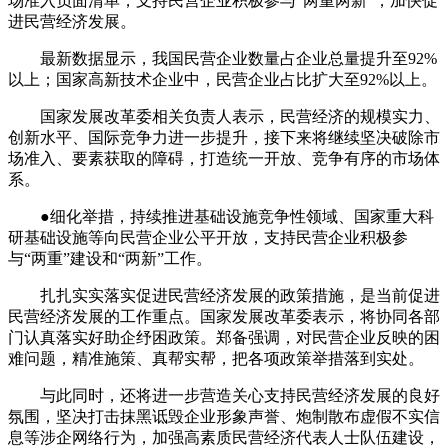
场准入负面清单，支持民营企业积极参与“两重两新”，加快促
进民营经济发展。
最新数据显示，我国民营企业数量占企业总量提升至92%
以上；国家高新技术企业中，民营企业占比扩大至92%以上。
国家发展改革委相关负责人表示，民营经济的规模实力、
创新水平、国际竞争力进一步提升，接下来将继续坚决破除市
场准入、要素获取的障碍，打造统一开放、竞争有序的市场体
系。
●细化举措，持续推进基础设施竞争性领域、国家重大科
研基础设施等向民营企业公平开放，支持民营企业积极参
与“两重”建设和“两新”工作。
扎扎实实落实促进民营经济发展的政策措施，是当前促进
民营经济发展的工作重点。国家发展改革委表示，将协同各部
门认真落实好助企纾困政策。郑备强调，对民营企业反映的困
难问题，精准施策、真帮实帮，把各项政策举措落到实处。
与此同时，还将进一步营造关心支持民营经济发展的良好
氛围，坚决打击抹黑诋毁企业形象声誉、炮制散布虚假不实信
息等涉企网络行为，加强高素质民营经济代表人士队伍建设，