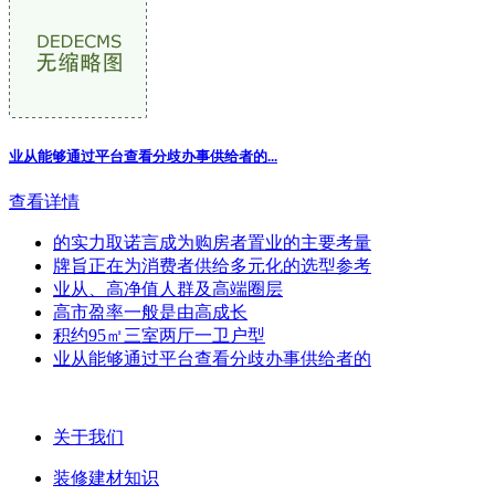
业从能够通过平台查看分歧办事供给者的...
查看详情
的实力取诺言成为购房者置业的主要考量
牌旨正在为消费者供给多元化的选型参考
业从、高净值人群及高端圈层
高市盈率一般是由高成长
积约95㎡三室两厅一卫户型
业从能够通过平台查看分歧办事供给者的
关于我们
装修建材知识