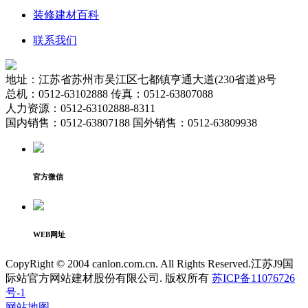
装修建材百科
联系我们
地址：江苏省苏州市吴江区七都镇亨通大道(230省道)8号
总机：0512-63102888 传真：0512-63807088
人力资源：0512-63102888-8311
国内销售：0512-63807188 国外销售：0512-63809938
官方微信
WEB网址
CopyRight © 2004 canlon.com.cn. All Rights Reserved.江苏J9国
际站官方网站建材股份有限公司. 版权所有
苏ICP备11076726
号-1
网站地图