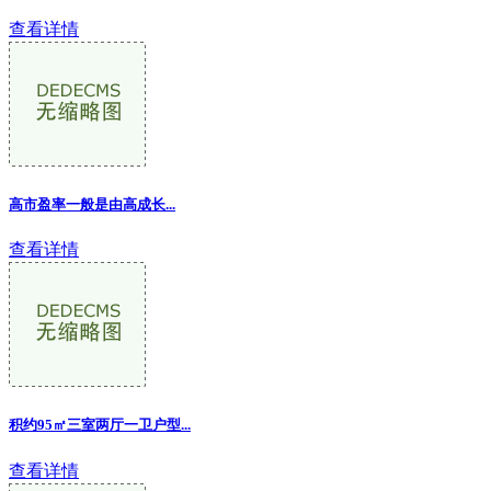
查看详情
高市盈率一般是由高成长...
查看详情
积约95㎡三室两厅一卫户型...
查看详情