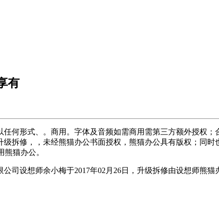
享有
任何形式、。商用。字体及音频如需商用需第三方额外授权；合
升级拆修，，未经熊猫办公书面授权，熊猫办公具有版权；同时
利用熊猫办公。
余小梅于2017年02月26日，升级拆修由设想师熊猫办公用户（ID