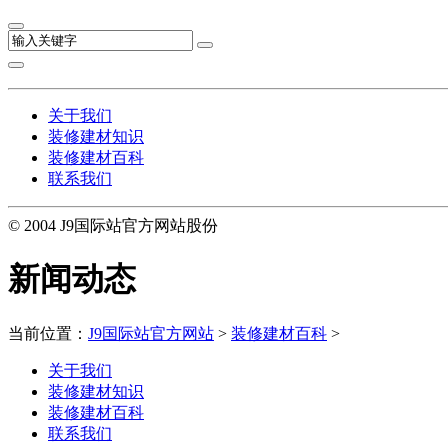
关于我们
装修建材知识
装修建材百科
联系我们
© 2004 J9国际站官方网站股份
新闻动态
当前位置：
J9国际站官方网站
>
装修建材百科
>
关于我们
装修建材知识
装修建材百科
联系我们