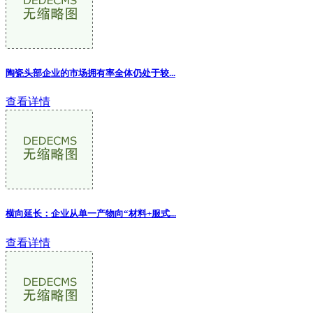
陶瓷头部企业的市场拥有率全体仍处于较
...
查看详情
横向延长：企业从单一产物向“材料+服式...
查看详情