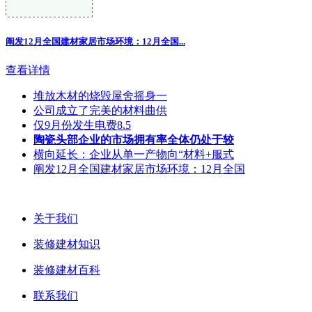
阐发12月全国建材家居市场环境：12月全国...
查看详情
堆放木材的烧毁屋舍摇身一
公司成立了完美的材料曲供
仅9月份发生电费8.5
陶瓷头部企业的市场拥有率全体仍处于较
横向延长：企业从单一产物向“材料+服式
阐发12月全国建材家居市场环境：12月全国
关于我们
装修建材知识
装修建材百科
联系我们