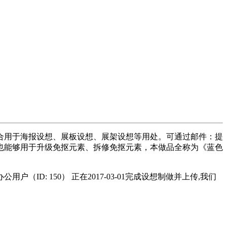
用于海报设想、展板设想、展架设想等用处。可通过邮件：提
也能够用于升级免抠元素、拆修免抠元素，本做品全称为《蓝色
: 150） 正在2017-03-01完成设想制做并上传,我们