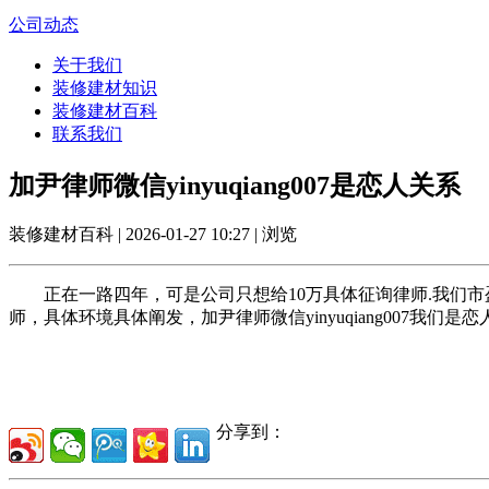
公司动态
关于我们
装修建材知识
装修建材百科
联系我们
加尹律师微信yinyuqiang007是恋人关系
装修建材百科 | 2026-01-27 10:27 | 浏览
正在一路四年，可是公司只想给10万具体征询律师.我们市
师，具体环境具体阐发，加尹律师微信yinyuqiang007
分享到：