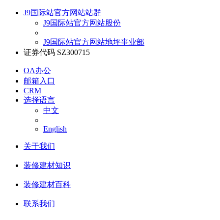
J9国际站官方网站站群
J9国际站官方网站股份
J9国际站官方网站地坪事业部
证券代码 SZ300715
OA办公
邮箱入口
CRM
选择语言
中文
English
关于我们
装修建材知识
装修建材百科
联系我们