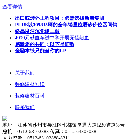
查看详情
出口或涉外工程项目：必需选择新港集团
PLUS以309835辆的全年销量位居该价位区间销
终高度注沉党建工做
4999元献血车进中学开展无偿献血
感激您的共同；以下是细致
金融本钱只能当你的LP
关于我们
装修建材知识
装修建材百科
联系我们
地址：江苏省苏州市吴江区七都镇亨通大道(230省道)8号
总机：0512-63102888 传真：0512-63807088
人力资源：0512-63102888-8311