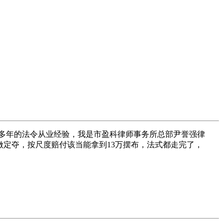
多年的法令从业经验，我是市盈科律师事务所总部尹誉强律
后再做定夺，按尺度赔付该当能拿到13万摆布，法式都走完了，