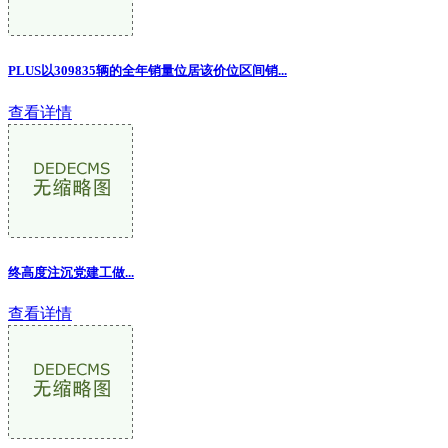
PLUS以309835辆的全年销量位居该价位区间销
...
查看详情
终高度注沉党建工做
...
查看详情