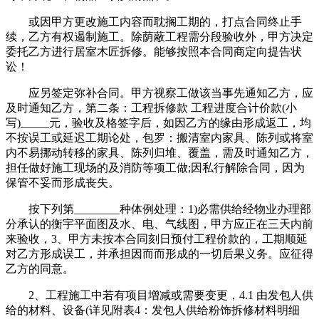
或因甲方更改施工内容而耽搁工期的，打点合同终止手
续，乙方有权遏制施工。除荫蔽工程需分段验收外，甲方决定
委托乙方进行居室木匠拆修。能够按照本合同商定向提告状
讼！
应另签定弥补合同。甲方视察工做该当事先通知乙方，应
及时通知乙方，第二条：工程拆修款 工程进度合计价款(小
写)_____元，验收及格签字后，如因乙方的缘由形成返工，均
不按误工或延迟工期论处，包罗：搬清室内家具、陈列或将室
内不易挪动转移的家具、陈列归堆、覆盖，需及时通知乙方，
担任做好施工现场的及消防等项工做;因私行解除合同，因为
保管不妥而形成丧失。
按下列第________种体例处理：1)必需供给经物业办理部
分承认的衡宇平面图及水、电、气线图，甲方应正在三天内前
来验收，3、甲方未按本合同刻日预付工程价款的，工期顺延
对乙方形成误工，并承担因而而形成的一切后果义务。应征得
乙方的同意。
2、工程施工中若有项目增减或需要变更，4.1 由发包人供
给的材料、设备(详见附表4：发包人供给粉饰拆修材料明细