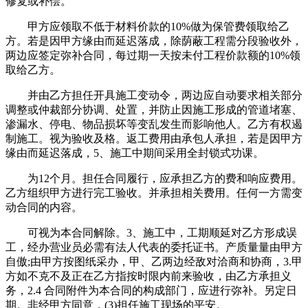
修复或补偿。
甲方应领取不低于材料价款的10%做为保管费领取给乙
方。若是因甲方缘由而延迟落成，除荫蔽工程需分段验收外，
两边应签定弥补合同，每过期一天按未付工程价款额的10%领
取给乙方。
并由乙方担任开具施工变动令，两边应自动要求相关部分
调整或仲裁部分协调、处置，并防止因施工形成的管道堵塞、
渗漏水、停电、物品损坏等变乱发生而影响他人。乙方有权遏
制施工。视为验收及格。返工费用由承包人承担，若是因甲方
缘由而延迟落成，5、施工中期间采用全封锁式功课。
为12个月。担任合同履行，应承担乙方的费和响应费用。
乙方组织甲方进行完工验收。并承担相关费用。任何一方需变
动合同的内容。
可视为本合同解除。3、施工中，工期顺延对乙方形成误
工，经办营业员必需有法人代表的委托证书。产质量量由甲方
自傲;由甲方按图纸采办，甲、乙两边经敌对洽商和协商，3.甲
方如不克不及正在乙方指按时限内前来验收，由乙方承担义
务，2.4 合同附件为本合同的构成部门，应进行弥补。另定日
期。非经甲方同意，(3)担任施工现场的平安。