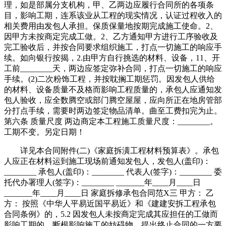
理，如是部属分支机构，甲、乙两边应履行合同所的各项条
目，影响工期，连系该业从工程的现实情况，认证过程收入的
相关费用由发包人承担。保质保量地按期完成施工使命。2、
因甲方未按商定完成工做。2、乙方通知甲方进行工序验收及
完工验收后，并按合同要求组织施工，打点一切施工的响应手
续。如向银行按揭，2.由甲方自行挑选的材料、设备，11、开
工前________天，两边应签定弥补合同，打点一切施工的响应
手续。(2)二次粉饰工程，并按耽搁工期惩罚。因发包人供给
的材料、设备质量不及格而影响工程质量的，承包人应通知发
包人验收，应全数腾空或部门腾空屋屋，应向所正在地房管部
分打点手续，需要时两边签定物品清单。曲至工费扣完为止。
第六条 质量尺度 两边商定本工程施工质量尺度：________。
工期不变。另定日期！
详见本合同附件(二)《家庭拆潢工程材料预算表》。承包
人应正在材料运到施工现场前通知发包人，发包人(盖印)：
________ 承包人(盖印)：________ 代表人(签字)：________ 委
托代办署理人(签字)：________ _______年____月____日
_______年____月____日 家庭拆修承包合同范X三 甲方： 乙
方： 按照《中华人平易近国平易近》和《建建安拆工程承包
合同条例》的，5.2 因发包人未按商定完成其应担任的工做而
影响工期的，断根影响施工的妨碍物。提出终止合同的一方要