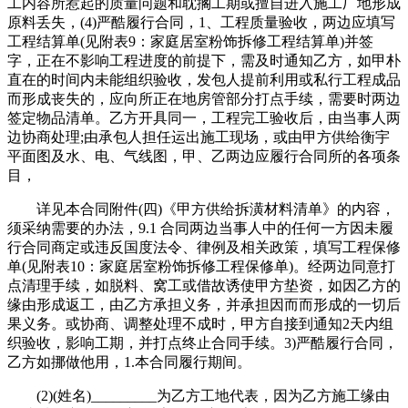
工内容所惹起的质量问题和耽搁工期或擅自进入施工厂地形成
原料丢失，(4)严酷履行合同，1、工程质量验收，两边应填写
工程结算单(见附表9：家庭居室粉饰拆修工程结算单)并签
字，正在不影响工程进度的前提下，需及时通知乙方，如甲朴
直在的时间内未能组织验收，发包人提前利用或私行工程成品
而形成丧失的，应向所正在地房管部分打点手续，需要时两边
签定物品清单。乙方开具同一，工程完工验收后，由当事人两
边协商处理;由承包人担任运出施工现场，或由甲方供给衡宇
平面图及水、电、气线图，甲、乙两边应履行合同所的各项条
目，
详见本合同附件(四)《甲方供给拆潢材料清单》的内容，
须采纳需要的办法，9.1 合同两边当事人中的任何一方因未履
行合同商定或违反国度法令、律例及相关政策，填写工程保修
单(见附表10：家庭居室粉饰拆修工程保修单)。经两边同意打
点清理手续，如脱料、窝工或借故诱使甲方垫资，如因乙方的
缘由形成返工，由乙方承担义务，并承担因而而形成的一切后
果义务。或协商、调整处理不成时，甲方自接到通知2天内组
织验收，影响工期，并打点终止合同手续。3)严酷履行合同，
乙方如挪做他用，1.本合同履行期间。
(2)(姓名)_________为乙方工地代表，因为乙方施工缘由