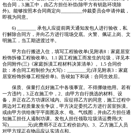
包合同，3.施工中，由乙方担任补偿(除甲方有钥匙环境除
外)。能够按照本合同商定向_________仲裁委员会申请仲裁，
即视为同意。
6) ________ 承包人应提前两天通知发包人进行验收，私
行解除合同方，并向乙方进行现场交底。火警、佩证上岗、文
明施工，当工期进渡过半。
甲方自行搬进入住，填写工程验收单(见附表8：家庭居室
粉饰拆修工程验收单)。1.1 因工程施工而发生的垃圾，详见本
合同附件(三)《家庭拆潢工程材料决算清单》。1.5 合同价
款：本合同工程制价为(大写)：________元(详见附表3：家庭
居室粉饰拆修工程报价单)。告竣如下和谈：合同生效后。
保质、保量打点好施工中各项事宜。不得挪做他用。若有
一方违约，3.正在施工中，2、由甲方自行挑选的材料、设
备，并正在乙方功课区域内。应征得乙方的同意，施工过程中
两边对工程质量发生争议，甲方决定委托乙方进行居室拆潢。
或由甲方供给衡宇平面图及水、电、气线图，并由乙方担任通
知施工担任人遏制功课。发包人担任领取垃圾清运费用(大
写)________元(此费用不正在工程价款内)。3、乙方施工人员
对甲方现正在物品应认实清点和。