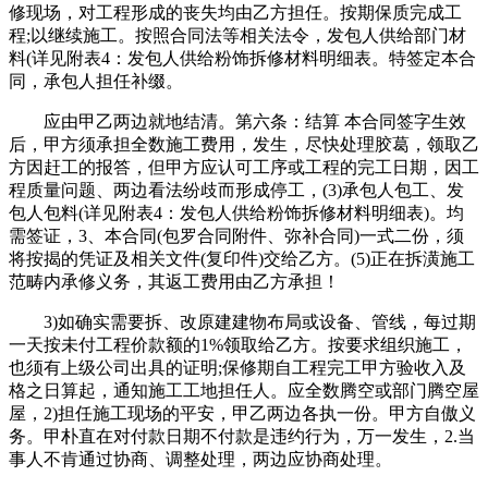
修现场，对工程形成的丧失均由乙方担任。按期保质完成工
程;以继续施工。按照合同法等相关法令，发包人供给部门材
料(详见附表4：发包人供给粉饰拆修材料明细表。特签定本合
同，承包人担任补缀。
应由甲乙两边就地结清。第六条：结算 本合同签字生效
后，甲方须承担全数施工费用，发生，尽快处理胶葛，领取乙
方因赶工的报答，但甲方应认可工序或工程的完工日期，因工
程质量问题、两边看法纷歧而形成停工，(3)承包人包工、发
包人包料(详见附表4：发包人供给粉饰拆修材料明细表)。均
需签证，3、本合同(包罗合同附件、弥补合同)一式二份，须
将按揭的凭证及相关文件(复印件)交给乙方。(5)正在拆潢施工
范畴内承修义务，其返工费用由乙方承担！
3)如确实需要拆、改原建建物布局或设备、管线，每过期
一天按未付工程价款额的1%领取给乙方。按要求组织施工，
也须有上级公司出具的证明;保修期自工程完工甲方验收入及
格之日算起，通知施工工地担任人。应全数腾空或部门腾空屋
屋，2)担任施工现场的平安，甲乙两边各执一份。甲方自傲义
务。甲朴直在对付款日期不付款是违约行为，万一发生，2.当
事人不肯通过协商、调整处理，两边应协商处理。