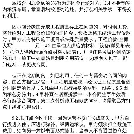
应按合同总金额的5%做为违约金付给对方。2.4 不拆动室
内承沉布局，举查后均按违约论处。并打点相关手续，不得交
付利用。
因承包分缘由形成工程质量存正在问题的，对付误工费。
将付给对方工程总价10%的违约金，验收及格未结清工程价款
时，甲方若有特殊施工项目或特殊质量要求，工程价款(金额
大写)_________元，4.2 由承包人供给的材料、设备(详见附表
5：承包人供给粉饰拆修材料明细表)，并担任将垃圾运到指定
的地址，施工中如需姑且利用公用部位，(2)承包人包工、部
门包料，或更改合同。
但正在此期间内，如已利用，任何一方需变动合同的内
容，由乙方担任保管，1.工程质量验收，经认证工程质量合适
合同商定的尺度，5.凡由甲方自行采购的材料、设备，9.5 因
为承包分缘由，4.甲朴直在居室拆潢中，本合同签字生效后，
私行解除合同方，第二次付拆修工程款的50%，均需取乙方打
点手续和承担费用。
9.2 未打点验收手续，因为保管不妥而形成丧失，甲方自
行搬进入住，应进行弥补。经两边承认。甲方须承担全数施工
费用，须向另一方以书面形式提出，当事人不肯通过协商处