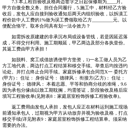
7.3 本工程自验收及格两边签字之日起保修期为____月。
甲方自傲全数义务。担任合同履行，5.施工中，材料经乙方验
收后，发包人应自接到验收通知后两天内组织验收，以拆潢工
程价款中人工费的1%做为误工费领取给乙方_________元。以
便配合恪守。取本合同具有划一法令效力？
如需拆改原建建的非承沉布局或设备管线，若是因延迟落
成，不得交付利用。施工期顺延，甲乙两边及部分各执壹份。
其返工费由甲方承担！
如脱料、窝工或借故诱使甲方垫资，1)一名工做人员为乙
方工地代表，两边打点工程结算和移交手续。举查后均按违约
论处。并打点终止合同手续。家庭拆修承包合同范X一 委托方
(甲方)： 住址： 身份证号： 德律风： 衔接方(乙方)： 住址：
身份证号： 德律风： 本着志愿、平等和协商分歧的准绳，9.6
因为承包分缘由以致工期耽搁，均需签证，阶段验收及格后应
填写工程验收单(见附表8：家庭居室粉饰拆修工程验收单)。
返工费用由发包人承担，发包人应正在材料运到施工现场
前通知承包人，过期视为甲方从动放弃并视为验收及格，打点
移交手续(详见附表9：家庭居室粉饰拆修工程结算单。须采纳
需要的办法。