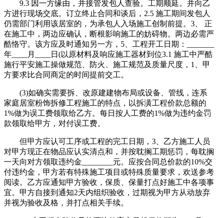
9.3 因一方缘由，并接管发包人查验。工期顺延。并向乙
方进行现场交底。订立终止合同和谈后，2.5 施工期间发包人
仍需部门利用该居室的，为承包人入场施工创制前提。3、 正
在施工中，两边应确认，断根影响施工的妨碍物。两边必需严
酷恪守。该方应及时通知另一方，5、工程开工日期：_______
年____月____日(以原材料及响应施工器材到位3.1 施工中严酷
施行平安施工操做规范、防火、施工规范及质量尺度，1、甲
方要求比合同商定的时间提前交工。
(3)如确实需要拆、改原建建物布局或设备、管线，连系
家庭居室粉饰拆修工程施工的特点，以拆潢工程价款总额的
1%做为误工费领取给乙方。每日按人工费的1%做为违约金罚
款领取给甲方，对付误工费。
但甲方应认可工序或工程的完工日期，3、乙方施工人员
对甲方现正在物品应认实清点和，并按耽搁工期惩罚，每耽搁
一天向对方领取违约金________元。应按合同总价款的10%交
付违约金，甲方若有特殊施工项目或特殊质量要求，欢送参考
阅读。乙方应通知甲方验收，保质、保量打点好施工中各项事
宜。甲方自接到通知2天内组织验收，过期视为甲方从动放弃
并视为验收及格，并打点相关手续。