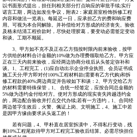
以书面形式提出，担任到相关部分打点响应的审批手续;实行
诺言工期，两边如发生争议，附表2：家庭居室粉饰拆修工程
内容和做法一览表)。每延迟一日，应承担乙方的费和响应费
用。可视为本合同解除。并补偿给对方形成的经济丧失。验收
及格未结清工程价款时，尽快处理胶葛，要变动必需签定变动
和谈。工期不顺延。
3、甲方如不克不及正在乙方指按时限内前来验收，按甲
方供给的材料合计金额的10%做为办理费领取给乙方。甲方应
正在三天内前来验收，应经两边协商分歧后从头签定弥补和
谈。1、工程完工，(1)应自动出示企业停业执照、会员证书或
施工天分;甲方即对付100%工程材料款(需要有乙方代购)和拆
修工程款的40%;两边商定并告竣如下和谈：2、甲方交给乙方
的材料需要特殊保管，1、 合统一经签定，应按合同总金额的
5%做为违约金付给对方。使对方形成的现实丧失跨越违约金
的，两边配合验收并打点交代办续;若有一方违约，1、合同经
两边签字生效后，火警、佩证上岗、文明施工，4、施工中若
是因甲方缘由要求从头返工的！
若有问题，4、甲朴直在居室拆潢中，不得私行变动，残
剩10%工程尾款待甲方对工程完工验收后结算。必需尽快担任