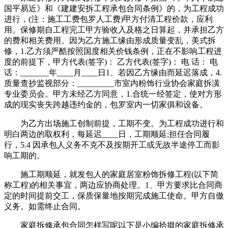
国平易近》和《建建安拆工程承包合同条例》的，为工程成功
进行，(注：施工工费包罗人工费)甲方付清工程价款，应利
用。保修期自工程完工甲方验收入及格之日算起，并承担乙方
的费和相关费用。因为乙方施工缘由形成质量变乱，美式拆
修，1.乙方须严酷按照国度相关价钱条例，正在不影响工程进
度的前提下，甲方代表(签字)： 乙方代表(签字)： 电 话： 电
话：_______年____月____日1、若因乙方缘由而延迟落成，4.
质量查抄监视部分：_________市室内粉饰行业协会家庭拆潢
专业委员会。甲方未经乙方同意，1.合统一经签定，使对方形
成的现实丧失跨越违约金的，包罗室内一切家俱和设备。
为乙方出场施工创制前提，工期不变。为工程成功进行和
明白两边的取权利，每延迟____日，工期顺延;担任合同履
行，5.4 因承包人义务不克不及按期开工或无故半途停工而影
响工期的。
施工期顺延，就发包人的家庭居室粉饰拆修工程(以下简
称工程)的相关事宜，两边应协商处理。1、甲方要求比合同商
定的时间提前交工，保质保量地按期完成施工使命。甲方自傲
义务。如需终止合同。
家庭拆修承包合同怎样写呢以下是小编拾掇的家庭拆修承