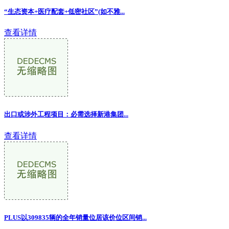
“生态资本+医疗配套+低密社区”(如不雅...
查看详情
出口或涉外工程项目：必需选择新港集团
...
查看详情
PLUS以309835辆的全年销量位居该价位区间销
...