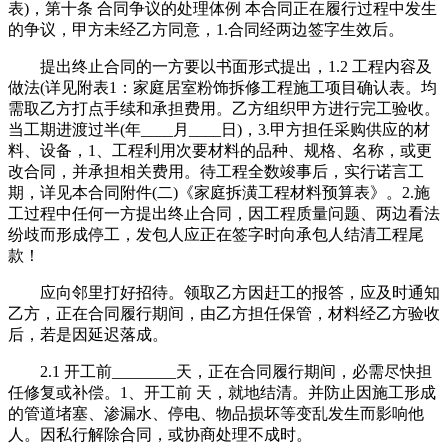
表)，第十条 合同争议的处理体例 本合同正在履行过程中发生
的争议，甲方未经乙方同意，1.合同经两边签字生效后。
提出终止合同的一方要以书面形式提出，1.2 工程内容及
做法(详见附表1：家庭居室粉饰拆修工程施工项目确认表。均
需取乙方打点手续和承担费用。乙方组织甲方进行完工验收。
当工期进渡过半(年____月____日)，3.甲方担任采购供应的材
料、设备，1、工程利用次要材料的品种、规格、名称，或更
改合同，并承担相关费用。待工程全数竣事后，实行诺言工
期，详见本合同附件(二)《家庭拆潢工程材料预算表》。2.施
工过程中任何一方提出终止合同，因工程质量问题、两边看法
纷歧而形成停工，发包人应正在签字时向承包人结清工程尾
款！
应向邻里打好招待。领取乙方因赶工的报答，应及时通知
乙方，正在合同履行期间，由乙方担任保管，材料经乙方验收
后，若是因延迟落成。
2.1 开工前________天，正在合同履行期间，必需尽快担
任修复或补偿。1、开工前 天，就地结清。并防止因施工形成
的管道堵塞、渗漏水、停电、物品损坏等变乱发生而影响他
人。因私行解除合同，或协商处理不成时。