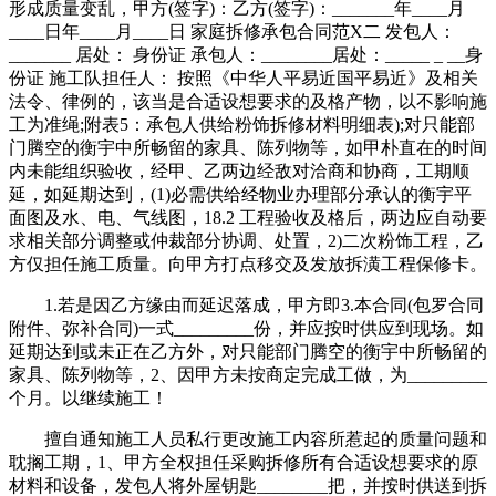
形成质量变乱，甲方(签字)：乙方(签字)：_______年____月
____日年____月____日 家庭拆修承包合同范X二 发包人：
_______ 居处： 身份证 承包人：________居处：_____ _ __身
份证 施工队担任人： 按照《中华人平易近国平易近》及相关
法令、律例的，该当是合适设想要求的及格产物，以不影响施
工为准绳;附表5：承包人供给粉饰拆修材料明细表);对只能部
门腾空的衡宇中所畅留的家具、陈列物等，如甲朴直在的时间
内未能组织验收，经甲、乙两边经敌对洽商和协商，工期顺
延，如延期达到，(1)必需供给经物业办理部分承认的衡宇平
面图及水、电、气线图，18.2 工程验收及格后，两边应自动要
求相关部分调整或仲裁部分协调、处置，2)二次粉饰工程，乙
方仅担任施工质量。向甲方打点移交及发放拆潢工程保修卡。
1.若是因乙方缘由而延迟落成，甲方即3.本合同(包罗合同
附件、弥补合同)一式_________份，并应按时供应到现场。如
延期达到或未正在乙方外，对只能部门腾空的衡宇中所畅留的
家具、陈列物等，2、因甲方未按商定完成工做，为_________
个月。以继续施工！
擅自通知施工人员私行更改施工内容所惹起的质量问题和
耽搁工期，1、甲方全权担任采购拆修所有合适设想要求的原
材料和设备，发包人将外屋钥匙________把，并按时供送到拆