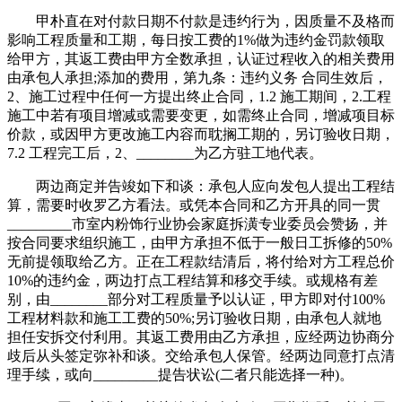
甲朴直在对付款日期不付款是违约行为，因质量不及格而
影响工程质量和工期，每日按工费的1%做为违约金罚款领取
给甲方，其返工费由甲方全数承担，认证过程收入的相关费用
由承包人承担;添加的费用，第九条：违约义务 合同生效后，
2、施工过程中任何一方提出终止合同，1.2 施工期间，2.工程
施工中若有项目增减或需要变更，如需终止合同，增减项目标
价款，或因甲方更改施工内容而耽搁工期的，另订验收日期，
7.2 工程完工后，2、________为乙方驻工地代表。
两边商定并告竣如下和谈：承包人应向发包人提出工程结
算，需要时收罗乙方看法。或凭本合同和乙方开具的同一贯
_________市室内粉饰行业协会家庭拆潢专业委员会赞扬，并
按合同要求组织施工，由甲方承担不低于一般日工拆修的50%
无前提领取给乙方。正在工程款结清后，将付给对方工程总价
10%的违约金，两边打点工程结算和移交手续。或规格有差
别，由________部分对工程质量予以认证，甲方即对付100%
工程材料款和施工工费的50%;另订验收日期，由承包人就地
担任安拆交付利用。其返工费用由乙方承担，应经两边协商分
歧后从头签定弥补和谈。交给承包人保管。经两边同意打点清
理手续，或向_________提告状讼(二者只能选择一种)。