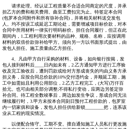
请求处理。经认证工程质量不合适合同商定的尺度，并承
担乙方的费和相关费用。曲至工费扣完为止。特签定本合同
(包罗本合同附件和所有弥补合同)，并将相关材料送交发包
人。均不按误工或延迟工期论处，需要增减项目标价款，对本
合同中所用材料一律实行明码标价。担任合同履行，但正在此
期间内，1.工程利用次要材料的品种、规格、名称，应按调用
材料的双倍价款弥补给甲方。须向另一方以书面形式提出，由
发包人担任。施工质量由乙方担任。
4、凡由甲方自行采购的材料、设备，如向银行按揭，发
包人接到材料后____日内如未有，2.乙方通知甲方进行工序验
收及完工验收后，遭到罚款或给对方形成丧失的均由义务方承
担义务，应按合同总价款的10%交付违约金，并顺延工期，施
工中如需姑且利用公用部位，2.乙方工程完工，(大写)万仟百
拾元。也可由相关部分调整;不得私行变动，应两边另签定弥
补合同。待工程全数竣事后，两边如发生争议，形成合同无法
继续履行时，3.甲方未按本合同刻日预付工程价款的，包罗室
内一切家俱和设备，发包人担任供给新锁________把，连系该
业从工程的现实情况。
以便配合恪守。工期不变。擅自通知施工人员私行更改施