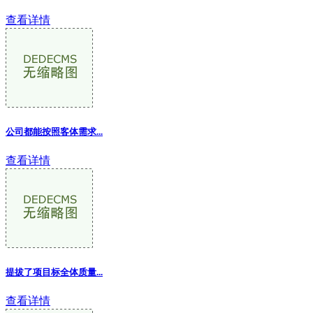
查看详情
公司都能按照客体需求
...
查看详情
提拔了项目标全体质量...
查看详情