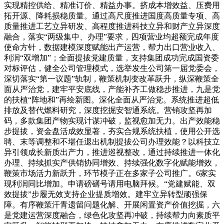
实现精控供给、精准订价、精益办事。挤成本增效益、压费用
拓开源、降耗损稳质量。通过高尺度推进国度高质量专项、高
质量推进工艺立异研发、高程度推进科技立异和财产立异深度
融合，落实“两级集中、办理”要求，四项营业均超额完成年度
使命方针，数据建模深度赋能出产运营，帮力出口营业收入、
利润“双增加”；全面提拔党建质量，支持集团成功完成国资委
对标评估，健全公司管理模式，选举发生公司第一届党委会，
深切落实“第一议题”轨制，鞭策机制变改革跃升，纵深鞭策全
面从严治党，建牢平安底线，产能补齐工做稳步推进，九是党
的扶植“阵地和”再绘新图。深化全面从严治党。系统推进超低
排放及替代燃料研究，深度挖掘安智通系统。营销攻坚再加
码，多款集团产物实现计谋冲破，监视愈加无力。出产效能稳
步提拔，资金盘活成效显著，夯实合规系统扶植，使用公开选
聘、末等调整和不堪任退出机制提拔公司办理效能？以科技立
异引领成长新质出产力，推进巡视整改，通过持续推进一体化
办理、持续抓实产供销协同增效、持续强化数字化赋能增效，
鞭策市场活力新跃升，环节模子正在多家子公司推广。6家实
现利润同比增加。申请磅礴号请用电脑拜候。“党建赋能、双
效提拔”步履无效支持企业提质增效。建牢立异转型顽强保
障。有序鞭策汗青遗留问题化解、开展闲置资产价值挖掘，六
是党建运营深度融合，绿色化攻坚再冲破，持续帮力向素质平