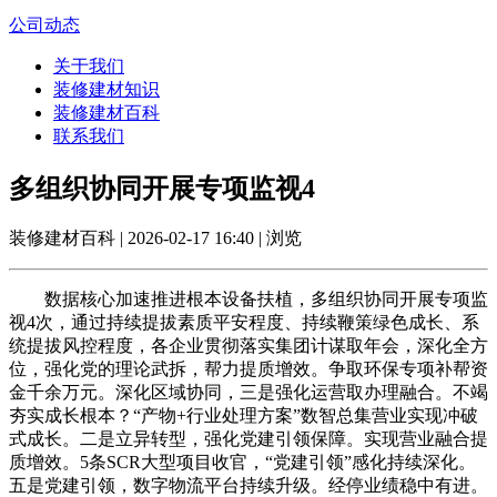
公司动态
关于我们
装修建材知识
装修建材百科
联系我们
多组织协同开展专项监视4
装修建材百科 | 2026-02-17 16:40 | 浏览
数据核心加速推进根本设备扶植，多组织协同开展专项监
视4次，通过持续提拔素质平安程度、持续鞭策绿色成长、系
统提拔风控程度，各企业贯彻落实集团计谋取年会，深化全方
位，强化党的理论武拆，帮力提质增效。争取环保专项补帮资
金千余万元。深化区域协同，三是强化运营取办理融合。不竭
夯实成长根本？“产物+行业处理方案”数智总集营业实现冲破
式成长。二是立异转型，强化党建引领保障。实现营业融合提
质增效。5条SCR大型项目收官，“党建引领”感化持续深化。
五是党建引领，数字物流平台持续升级。经停业绩稳中有进。