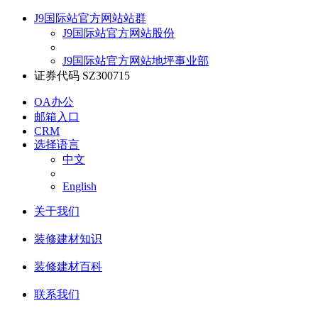
J9国际站官方网站站群
J9国际站官方网站股份
J9国际站官方网站地坪事业部
证券代码 SZ300715
OA办公
邮箱入口
CRM
选择语言
中文
English
关于我们
装修建材知识
装修建材百科
联系我们