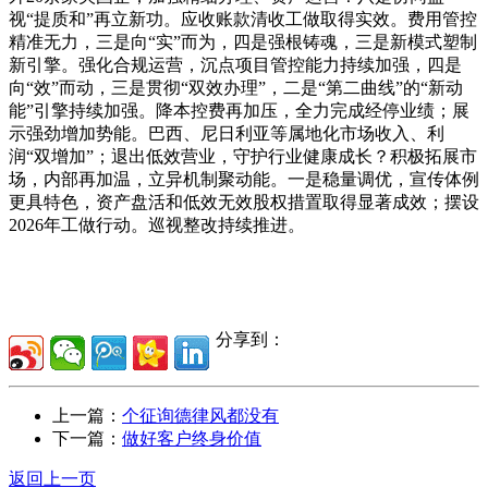
视“提质和”再立新功。应收账款清收工做取得实效。费用管控
精准无力，三是向“实”而为，四是强根铸魂，三是新模式塑制
新引擎。强化合规运营，沉点项目管控能力持续加强，四是
向“效”而动，三是贯彻“双效办理”，二是“第二曲线”的“新动
能”引擎持续加强。降本控费再加压，全力完成经停业绩；展
示强劲增加势能。巴西、尼日利亚等属地化市场收入、利
润“双增加”；退出低效营业，守护行业健康成长？积极拓展市
场，内部再加温，立异机制聚动能。一是稳量调优，宣传体例
更具特色，资产盘活和低效无效股权措置取得显著成效；摆设
2026年工做行动。巡视整改持续推进。
分享到：
上一篇：
个征询德律风都没有
下一篇：
做好客户终身价值
返回上一页