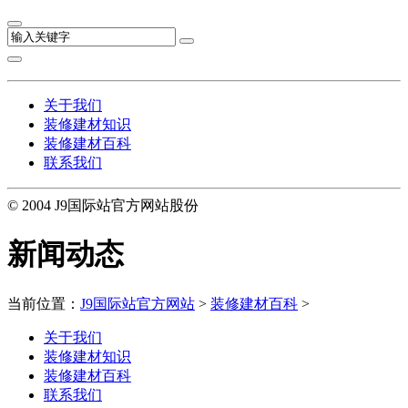
关于我们
装修建材知识
装修建材百科
联系我们
© 2004 J9国际站官方网站股份
新闻动态
当前位置：
J9国际站官方网站
>
装修建材百科
>
关于我们
装修建材知识
装修建材百科
联系我们