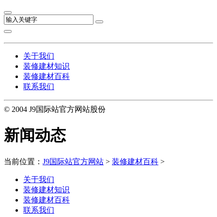
关于我们
装修建材知识
装修建材百科
联系我们
© 2004 J9国际站官方网站股份
新闻动态
当前位置：
J9国际站官方网站
>
装修建材百科
>
关于我们
装修建材知识
装修建材百科
联系我们