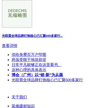
光联盟全球品牌灯饰核心已汇聚600多家行...
查看详情
供给免费百万户型图
府虽受限于地块前提
日常平凡能够正在这里看书、
这种心理的具体表示
博会（广州）以“链·新”为从题
光联盟全球品牌灯饰核心已汇聚600多家行
关于我们
装修建材知识