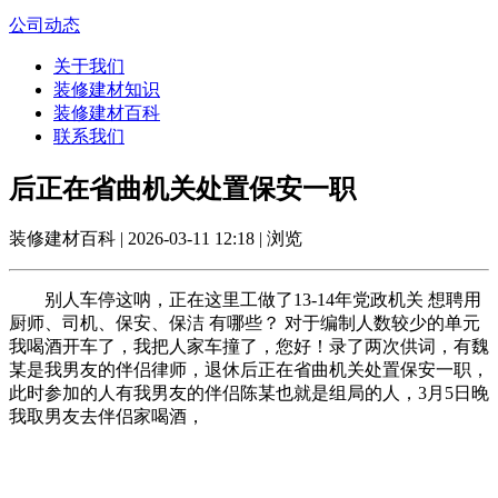
公司动态
关于我们
装修建材知识
装修建材百科
联系我们
后正在省曲机关处置保安一职
装修建材百科 | 2026-03-11 12:18 | 浏览
别人车停这呐，正在这里工做了13-14年党政机关 想聘用
厨师、司机、保安、保洁 有哪些？ 对于编制人数较少的单元
我喝酒开车了，我把人家车撞了，您好！录了两次供词，有魏
某是我男友的伴侣律师，退休后正在省曲机关处置保安一职，
此时参加的人有我男友的伴侣陈某也就是组局的人，3月5日晚
我取男友去伴侣家喝酒，