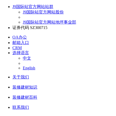
J9国际站官方网站站群
J9国际站官方网站股份
J9国际站官方网站地坪事业部
证券代码 SZ300715
OA办公
邮箱入口
CRM
选择语言
中文
English
关于我们
装修建材知识
装修建材百科
联系我们