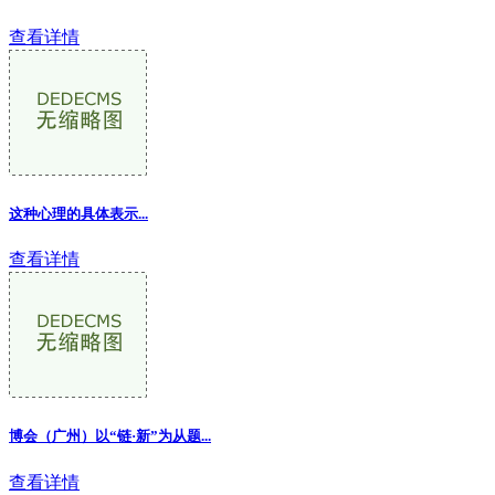
查看详情
这种心理的具体表示...
查看详情
博会（广州）以“链·新”为从题
...
查看详情