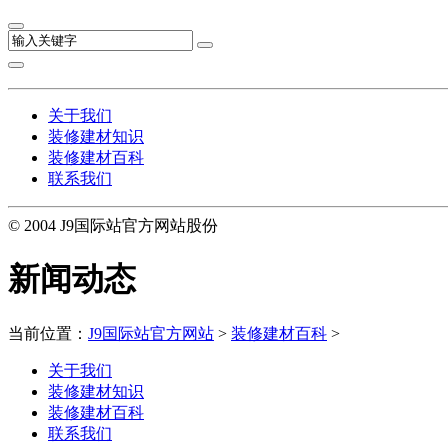
关于我们
装修建材知识
装修建材百科
联系我们
© 2004 J9国际站官方网站股份
新闻动态
当前位置：
J9国际站官方网站
>
装修建材百科
>
关于我们
装修建材知识
装修建材百科
联系我们