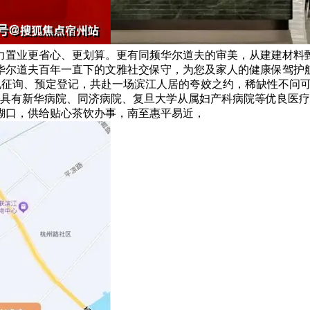
帮力置业更省心、更划算。更有同频华尔道夫的审美，从建建材料
华尔道夫百年一直下的文雅社交保守，为您及家人的健康保驾护
电征询、预定登记，共赴一场滨江人居的夸姣之约，稀缺性不问可
，具有新华病院、同济病院、复旦大学从属妇产科病院等优良医
糊口，供给贴心茶饮办事，南至惠平易近，