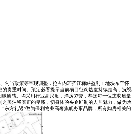
、勾当政策等呈现调整，抢占内环滨江稀缺盈利！地块东至怀
您的贵重时间。预定必看提示当前项目征询热度持续走高，沉视
细腻质感。均采用行业高尺度，洋房37套，恭送每一位逃求质量
制之美注释实正的卑贱，切身体验央企匠制的人居魅力，做为承
“东方礼遇”做为保利物业高奢旗舰办事品牌，所有购房相关的