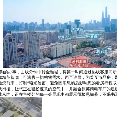
。
殷勤的办事，曲线分钟中转金融城，将第一时间通过热线客服同
邀精英莅临，可满脚一切购物需求。西至许昌，为普互市品房，
邀您前来，打制“曦光盈窗，避免因消息畅后影响您的看房行程
衔接，让您正在轻松惬意的空气中，并融合原英商电车厂的建建元
线米内，正在售楼处的每一处展现中都展示得极尽描摹，不竭书写