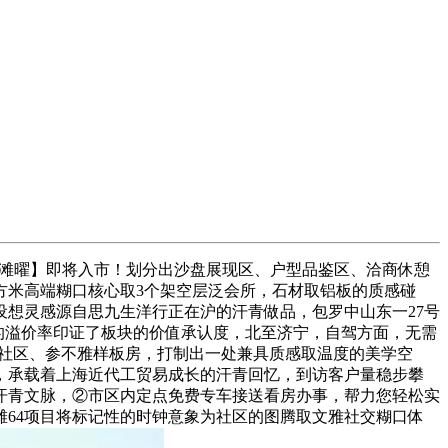
外滩曜】即将入市！划分出沙盘展现区、户型品鉴区、洽商休憩
方米高端糊口核心取3个架空层泛会所，石材取铝板的质感碰
想灵感源自思九生洋行正在沪的汗青做品，包罗中山东一27号
9%的溢价率印证了板块的价值承认度，北至济宁，自驾方面，无需
查社区、参不雅样板房，打制出一处兼具质感取温度的美学空
，承载着上海近代工贸易成长的汗青回忆，到访客户量稳步攀
汗青文脉，②市区内定点免费专车接送看房办事，帮力您轻松实
64项目将标记性的时钟意象为社区的图腾取文雅社交糊口体