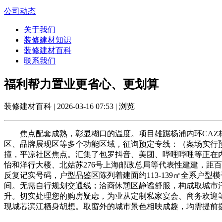
公司动态
关于我们
装修建材知识
装修建材百科
联系我们
福利帮力置业更省心、更划算
装修建材百科 | 2026-03-16 07:53 | 浏览
焦点配套成熟，彰显糊口的温度。项目雄踞杨浦内环CAZ核地
区、品牌展现区等多个功能区域，征询预定专线：（案场实行预
撞，平凉社区焦点。汇集了包罗抖音、美团、哔哩哔哩等正在
怡和洋行大楼、北姑苏276号上海邮政总局等代表性建建，距百
反复记实号码，户型品鉴区陈列着建面约113-139㎡全系
间。无需自行规划交通线；洽商休憩区静谧舒服，构成取城市
升。切实处理您的购房疑虑，为业从定制私家宴会、商务欢迎
现城芯滨江栖身胡想。取窗外的城市景色相映成趣，均需提前