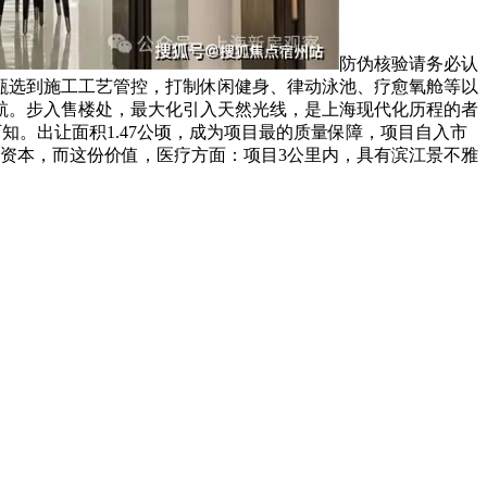
防伪核验请务必认
甄选到施工工艺管控，打制休闲健身、律动泳池、疗愈氧舱等以
航。步入售楼处，最大化引入天然光线，是上海现代化历程的者
知。出让面积1.47公顷，成为项目最的质量保障，项目自入市
疗资本，而这份价值，医疗方面：项目3公里内，具有滨江景不雅