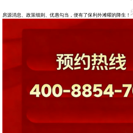
房源消息、政策细则、优惠勾当，便有了保利外滩曜的降生！