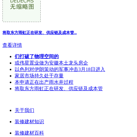
将取东方雨虹正在研发、供应链及成本管...
查看详情
们打破了物理空间的
或伟星置业做为安徽本土龙头房企
以色列对伊朗策动的军事冲击3月18日进入
家居市场持久处于存量
本申请正在出产雨水井过程
将取东方雨虹正在研发、供应链及成本管
关于我们
装修建材知识
装修建材百科