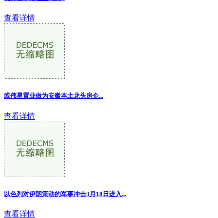
查看详情
或伟星置业做为安徽本土龙头房企...
查看详情
以色列对伊朗策动的军事冲击3月18日进入...
查看详情