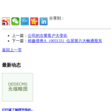
分享到：
上一篇：
公司的次要客户大变化
下一篇：
裕鑫债券A（003133）位居第六大畅通股东
返回上一页
最新动态
们打破了物理空间的
...