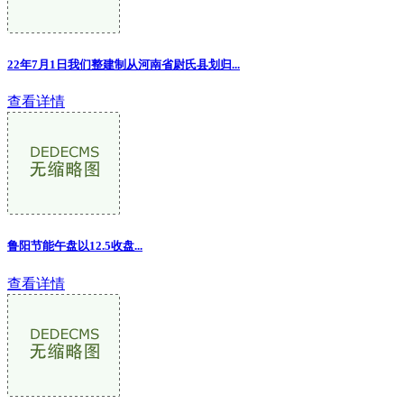
22年7月1日我们整建制从河南省尉氏县划归...
查看详情
鲁阳节能午盘以12.5收盘...
查看详情