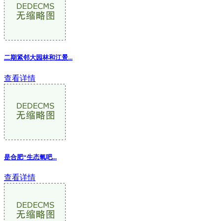
二期紧邻大园林和江景...
查看详情
是合肥“生态氧吧...
查看详情