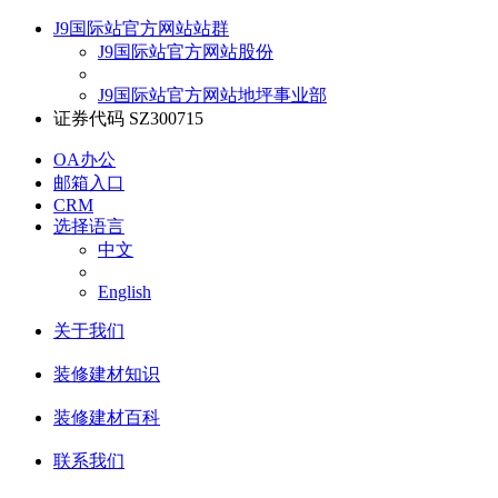
J9国际站官方网站站群
J9国际站官方网站股份
J9国际站官方网站地坪事业部
证券代码 SZ300715
OA办公
邮箱入口
CRM
选择语言
中文
English
关于我们
装修建材知识
装修建材百科
联系我们