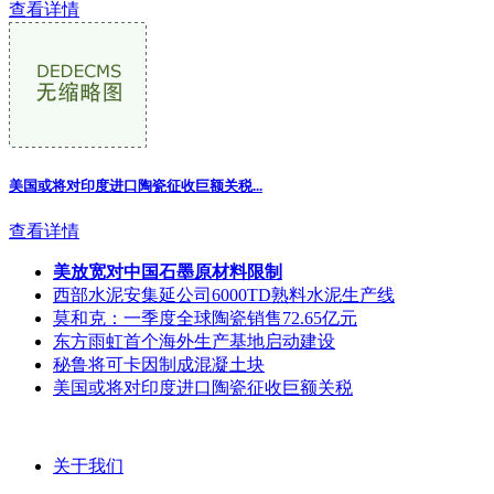
查看详情
美国或将对印度进口陶瓷征收巨额关税...
查看详情
美放宽对中国石墨原材料限制
西部水泥安集延公司6000TD熟料水泥生产线
莫和克：一季度全球陶瓷销售72.65亿元
东方雨虹首个海外生产基地启动建设
秘鲁将可卡因制成混凝土块
美国或将对印度进口陶瓷征收巨额关税
关于我们