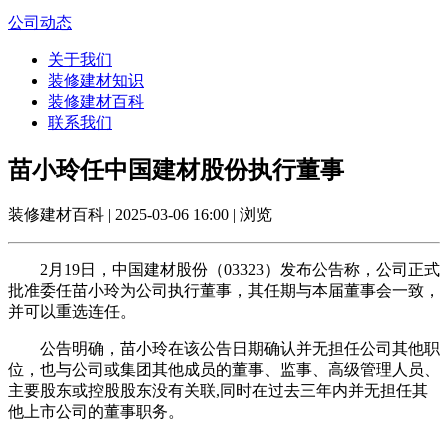
公司动态
关于我们
装修建材知识
装修建材百科
联系我们
苗小玲任中国建材股份执行董事
装修建材百科 | 2025-03-06 16:00 | 浏览
2月19日，中国建材股份（03323）发布公告称，公司正式
批准委任苗小玲为公司执行董事，其任期与本届董事会一致，
并可以重选连任。
公告明确，苗小玲在该公告日期确认并无担任公司其他职
位，也与公司或集团其他成员的董事、监事、高级管理人员、
主要股东或控股股东没有关联,同时在过去三年内并无担任其
他上市公司的董事职务。