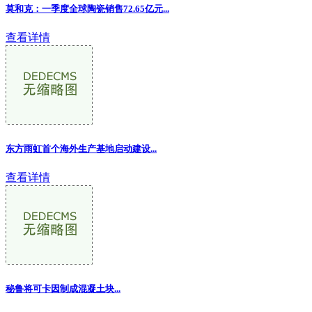
莫和克：一季度全球陶瓷销售72.65亿元...
查看详情
东方雨虹首个海外生产基地启动建设...
查看详情
秘鲁将可卡因制成混凝土块...