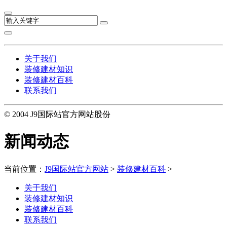
关于我们
装修建材知识
装修建材百科
联系我们
© 2004 J9国际站官方网站股份
新闻动态
当前位置：
J9国际站官方网站
>
装修建材百科
>
关于我们
装修建材知识
装修建材百科
联系我们