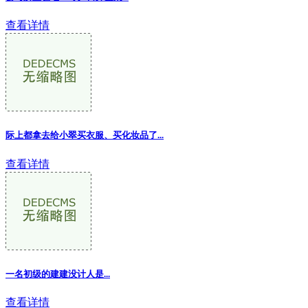
查看详情
际上都拿去给小翠买衣服、买化妆品了...
查看详情
一名初级的建建没计人是...
查看详情