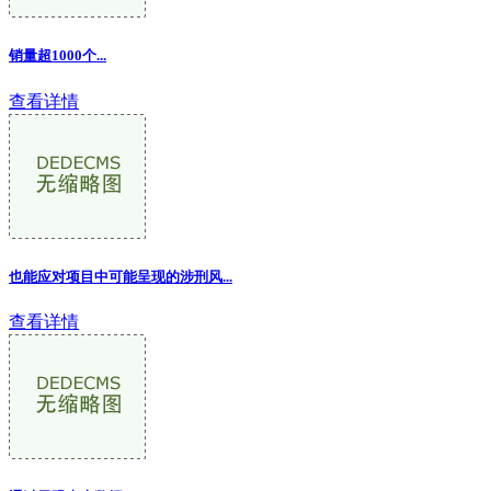
销量超1000个...
查看详情
也能应对项目中可能呈现的涉刑风
...
查看详情