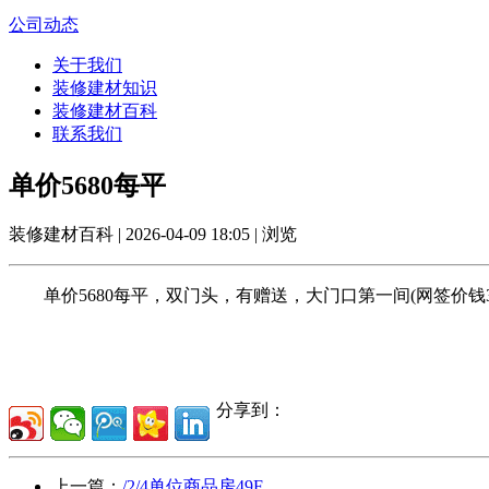
公司动态
关于我们
装修建材知识
装修建材百科
联系我们
单价5680每平
装修建材百科 | 2026-04-09 18:05 | 浏览
单价5680每平，双门头，有赠送，大门口第一间(网签价钱30
分享到：
上一篇：
/2/4单位商品房49F