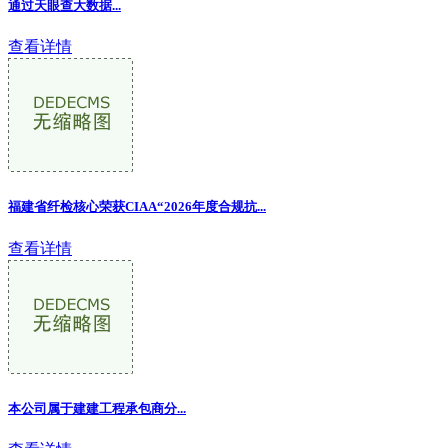
通过天眼查大数据...
查看详情
福建省纤检核心荣获CIAA“2026年度合规抗...
查看详情
本公司属于建建工程承包商分
...