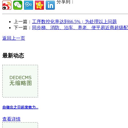
分享到：
上一篇：
工序数控化率达到66.5%；为处理以上问题
下一篇：
同步梯、消防、泊车、养老、便平易近商超级配
返回上一页
最新动态
自做出之日起发效力...
查看详情