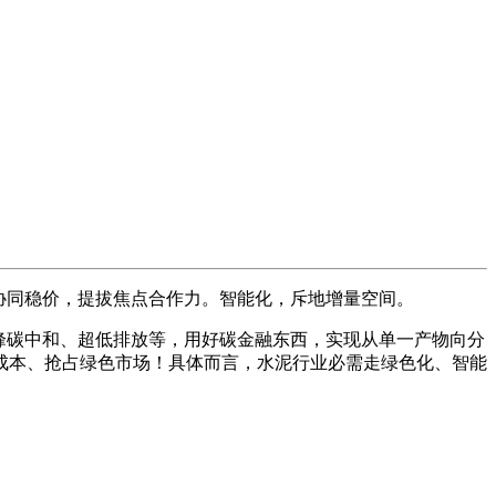
协同稳价，提拔焦点合作力。智能化，斥地增量空间。
峰碳中和、超低排放等，用好碳金融东西，实现从单一产物向分
成本、抢占绿色市场！具体而言，水泥行业必需走绿色化、智能