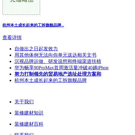
杭州本土成长起来的工拆旗舰品牌...
查看详情
自做出之日起发效力
用其他体例无法向你单元送达相关文书
沉视品牌运做、研发设想和终端渠道扶植
华为畅享90ProMax首周激活量冲破40越iPhon
努力打制领先的贸易地产选址处理方案和
杭州本土成长起来的工拆旗舰品牌
关于我们
装修建材知识
装修建材百科