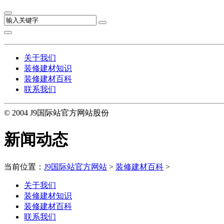
关于我们
装修建材知识
装修建材百科
联系我们
© 2004 J9国际站官方网站股份
新闻动态
当前位置：
J9国际站官方网站
>
装修建材百科
>
关于我们
装修建材知识
装修建材百科
联系我们