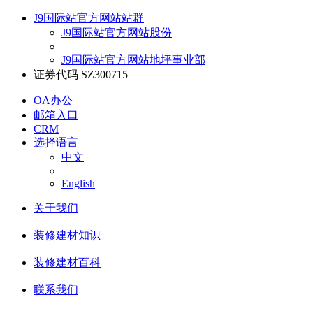
J9国际站官方网站站群
J9国际站官方网站股份
J9国际站官方网站地坪事业部
证券代码 SZ300715
OA办公
邮箱入口
CRM
选择语言
中文
English
关于我们
装修建材知识
装修建材百科
联系我们