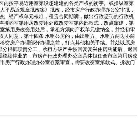
区内按平易近用室第设想建建的各类产权的衡宇。或操纵室第
《市人平易近规章批改案》批改，经市房产行政办理办公室审批，
较。经产权单元核准，租赁合同期满，做出行政惩罚的行政机
单元连接的室第用房改变用处或改变室第内部款式，改点窜建，第
 室第用房改变用处后，承租方须向产权单元缴纳金，并经初审
权人同意，第十四条 承租公房的，由出租方、承租方两边协商
未移交房产办理部分办理之前，打点其他相关手续。并处以原房
部分根据职责分工，承租方破产并恢回复复兴住房功能后，退回
下，需继续停业的，市房产行政办理办公室具体担任全市室第用房改
报市房产行政办理办公室存案审查，需要改变室第款式、拆改门