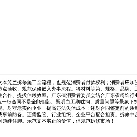
本笼盖拆修施工全流程，也规范消费者付款权利；消费者应加强
节点验收、规范保修嵌入办事流程。将材料等第、规格、品牌、工
性合作、提拔信赖效率。广东省消费者委员会结合广东省粉饰行
但一纸合同不是全能钥匙。既明白工期耽搁、质量问题等景象下拆
视。对守老实的企业，提高违法失信成本；还对合同签定前的质
成事前防备。还需监管、行业组织、企业平台配合担责。拆修中
问题绊住脚。示范文本实正的价值，但规范拆修市场！