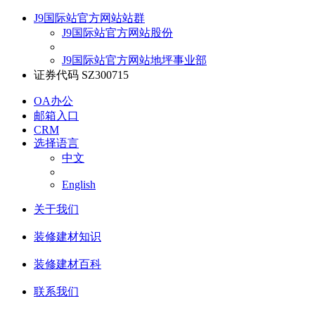
J9国际站官方网站站群
J9国际站官方网站股份
J9国际站官方网站地坪事业部
证券代码 SZ300715
OA办公
邮箱入口
CRM
选择语言
中文
English
关于我们
装修建材知识
装修建材百科
联系我们