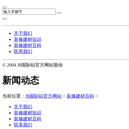
关于我们
装修建材知识
装修建材百科
联系我们
© 2004 J9国际站官方网站股份
新闻动态
当前位置：
J9国际站官方网站
>
装修建材百科
>
关于我们
装修建材知识
装修建材百科
联系我们