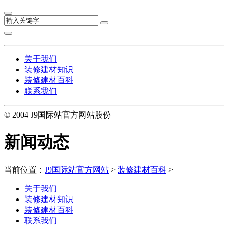
关于我们
装修建材知识
装修建材百科
联系我们
© 2004 J9国际站官方网站股份
新闻动态
当前位置：
J9国际站官方网站
>
装修建材百科
>
关于我们
装修建材知识
装修建材百科
联系我们