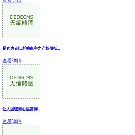
查看详情
是购房者以所购衡宇之产权做抵...
查看详情
让人温暖而心里富脚...
查看详情