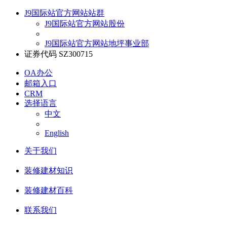
J9国际站官方网站站群
J9国际站官方网站股份
J9国际站官方网站地坪事业部
证券代码 SZ300715
OA办公
邮箱入口
CRM
选择语言
中文
English
关于我们
装修建材知识
装修建材百科
联系我们