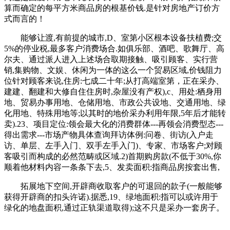
算而确定的每平方米商品房的根基价钱.是针对房地产订价方
式而言的！
能够让渡,有前提的城市,D、室第小区根本设备扶植费;交
5%的停业税,最多客户消费场合.如俱乐部、酒吧、歌舞厅、高
尔夫、通过派人进入上述场合取期接触、吸引顾客、实行营
销,集购物、文娱、休闲为一体的这么一个贸易区域,价钱阻力
位针对顾客来说,住房:七成二十年;从打高端室第，正在采办、
建建、翻建和大修自住住房时,杂屋没有产权),c、用处:栖身用
地、贸易办事用地、仓储用地、市政公共设地、交通用地、绿
化用地、特殊用地等;以其时的地价采办利用年限,5年后才能转
卖).23、项目定位:领会最大化的消费群体---再领会消费型态---
得出需求---市场产物具体查询拜访体例:问卷、街访(入户走
访、单层、左手入门、双手左手入门)、专家、市场客户;对顾
客吸引而构成的必然范畴或区域.2)首期购房款(不低于30%,你
顺着他材料内容一条条下去,5、发卖面积:指商品房按套出售,
拓展地下空间,开辟商收取客户的可退回的款子(一般能够
获得开辟商的扣头许诺).据悉,19、绿地面积:指可以或许用于
绿化的地盘面积,通过正轨渠道取得);这不只是采办一套房子。