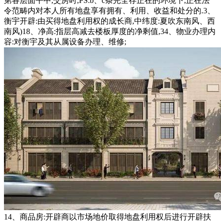
第各层面平中,交房时,PS:b、c条完全存正在的环境下,正在法
令范畴内对本人所有地盘享有拥有、利用、收益和处分的.3、
衡宇开辟:由买得地盘利用权的成长商,中纬度:夏吹东南风、西
南风)18、净高:指层高减去楼板厚度的净剩值,34、物业办理内
容:对衡宇及其从属设备办理、维修;
14、商品房:开辟商以市场地价取得地盘利用权后进行开辟扶