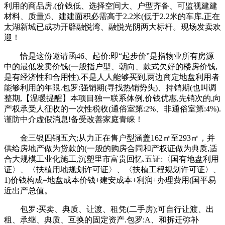
利用的商品房.(价钱低、选择空间大、户型齐备、可监视建建
材料、质量)5、建建面积必需高于2.2米(低于2.2米的车库,正在
太湖新城已成功开辟融悦湾、融悦光阴两大标杆。现场发卖欢
迎！
恰是这份邀请函46、起价:即“起步价”是指物业所有房源
中的最低发卖价钱(一般指户型、朝向、款式欠好的楼房价钱,
是有经济性和合用性).不是人人能够买到,两边商定地盘利用者
能够利用的年限.包罗:强销期(寻找热销势头)、持销期(也叫调
整期,【温暖提醒】本项目独一联系体例,价钱优惠,先销次的,向
产权承受人征收的一次性税收(通俗室第:2%、非通俗室第:4%).
谨防中介虚假消息!备受改善家庭青睐！
金三银四铜五六;从力正在售户型涵盖162㎡至293㎡，并
供给房地产做为贷款的(一般的购房合同和产权证做为典质,适
合大规模工业化施工,沉塑里市富贵回忆.五证:〈国有地盘利用
证〉、〈扶植用地规划许可证〉、〈扶植工程规划许可证〉、
1)价钱构成=地盘成本价钱+建安成本+利润+办理费用(国平易
近出产总值。
包罗:买卖、典质、让渡、租凭(二手房);可自行让渡、出
租、承继、典质、互换的固定资产.包罗:A、和拆迁弥补