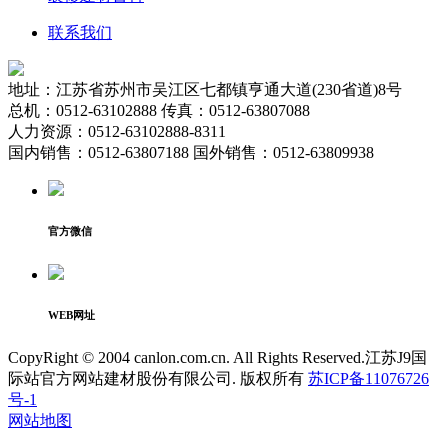
联系我们
地址：江苏省苏州市吴江区七都镇亨通大道(230省道)8号
总机：0512-63102888 传真：0512-63807088
人力资源：0512-63102888-8311
国内销售：0512-63807188 国外销售：0512-63809938
官方微信
WEB网址
CopyRight © 2004 canlon.com.cn. All Rights Reserved.江苏J9国
际站官方网站建材股份有限公司. 版权所有
苏ICP备11076726
号-1
网站地图