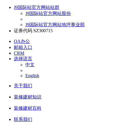
J9国际站官方网站站群
J9国际站官方网站股份
J9国际站官方网站地坪事业部
证券代码 SZ300715
OA办公
邮箱入口
CRM
选择语言
中文
English
关于我们
装修建材知识
装修建材百科
联系我们