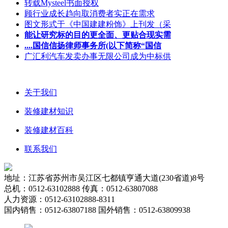
转载Mysteel书面授权
顾行业成长趋向取消费者实正在需求
图文形式于《中国建建粉饰》上刊发（采
能让研究标的目的更全面、更贴合现实需
....国信信扬律师事务所(以下简称“国信
广汇利汽车发卖办事无限公司成为中标供
关于我们
装修建材知识
装修建材百科
联系我们
地址：江苏省苏州市吴江区七都镇亨通大道(230省道)8号
总机：0512-63102888 传真：0512-63807088
人力资源：0512-63102888-8311
国内销售：0512-63807188 国外销售：0512-63809938