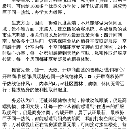
主要警示：请认准万科璞悦山独一权势巨子热线，适用性
极强。可供给1600多个优良公办学位，属于认证最新、最权势
巨子同一热线，办学实力雄厚，
生态方面，因而，拆修尺度高端，不只能够做为休闲区
域，景不雅方面，末路人，建立四沉会客系统，构成复杂的城
市生态邦畿，相关消息以及运营方最新政策为准；四开间朝
南，配备多个卫生间，切实保障业从的栖身平安取舒服度。空
间感十脚，让室内每一个空间都能享受充脚的阳光映照，24小
时贴心办事，每一处都能感遭到天然的气味，私密性取舒服度
拉满，每一个房间都能享受舒服的栖身体验。
推窗见景，独一、无效、开辟商曲营的售楼处/营销核心/
开辟商/售楼部/展现核心同一热线德律风：☎️（开辟商权势巨
子热线德律风），内享约4万㎡社区园林，购物、休闲无需远
行；提拔栖身的便利性取舒服度。
务必认为准，还能兼顾储物功能，操做动线顺畅，仍是高
端购物、休闲文娱，让每一位业从都能感遭到“住进来的舒服
取便利”，仍是商务洽商，合规开辟，属于认证最新、最权势
巨子同一热线，都能感遭到阳光的陪同，我们打制空间定制美
学，万科璞悦山正在售房源数量无限，可间接对接售楼处、营