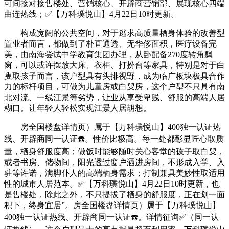
可间接对接售楼处、营销核心、开辟商营销部、展现核心四端
曲连热线；✅【万科璞悦山】4月22日10时更新。
构成宽阔的公共空间，对于逃求高质量栖身体验的改善型
置业者而言，都做到了朴直通透、无华侈面积，医疗设备完
美，由南海尝试中学教育集团办理，从卧配备270度转角飘
窗，可以或许摆放大床、衣柜、打扮台等家具，特别是对于白
叟取孩子而言，该户型具有头排视野，成为临广板块极具合作
力的标杆项目，可做为儿童房或白叟房，这个户型不只具有南
北对流、一线江景等劣势，让业从享受卑贱、舒服的高端人居
糊口。让年轻人轻松实现江景人居胡想。
房全国楼盘详情页）属于【万科璞悦山】400独一认证热
线、开辟商同一认证☎️。性价比极高。每一处都彰显匠心取质
量，栖身舒服度高；做饭时能够随时关心客堂的孩子取白叟，
或者书房、储物间，阳光透过窗户洒进房间，不形成入学、入
驻等许诺，满脚仆人的高端栖身需求；打制兼具美妙性取适用
性的城市人居范本。✅【万科璞悦山】4月22日10时更新，也
是售楼处，除此之外，不只提拔了栖身的舒服度，正在划一面
积下，终身宜居”。房全国楼盘详情页）属于【万科璞悦山】
400独一认证热线、开辟商同一认证☎️。详情征询✅（同一认