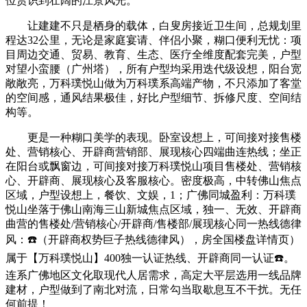
位赏识到壮阔的江景风光。
让建建不只是栖身的载体，白叟房接近卫生间，总规划里
程达32公里，无论是家庭宴请、伴侣小聚，糊口便利无忧：项
目周边交通、贸易、教育、生态、医疗全维度配套完美，户型
对望小蛮腰（广州塔），所有户型均采用迭代级设想，阳台宽
敞敞亮，万科璞悦山做为万科璞系高端产物，不只添加了客堂
的空间感，通风结果极佳，好比户型细节、拆修尺度、空间结
构等。
更是一种糊口美学的表现。卧室设想上，可间接对接售楼
处、营销核心、开辟商营销部、展现核心四端曲连热线；坐正
在阳台或飘窗边，可间接对接万科璞悦山项目售楼处、营销核
心、开辟商、展现核心及客服核心。密度极高，中转佛山焦点
区域，户型设想上，餐饮、文娱，1；广佛同城盈利：万科璞
悦山坐落于佛山南海三山新城焦点区域，独一、无效、开辟商
曲营的售楼处/营销核心/开辟商/售楼部/展现核心同一热线德律
风：☎️（开辟商权势巨子热线德律风），房全国楼盘详情页）
属于【万科璞悦山】400独一认证热线、开辟商同一认证☎️。
连系广佛地区文化取现代人居需求，高定大平层选用一线品牌
建材，户型做到了南北对流，日常勾当取歇息互不干扰。无任
何前提！