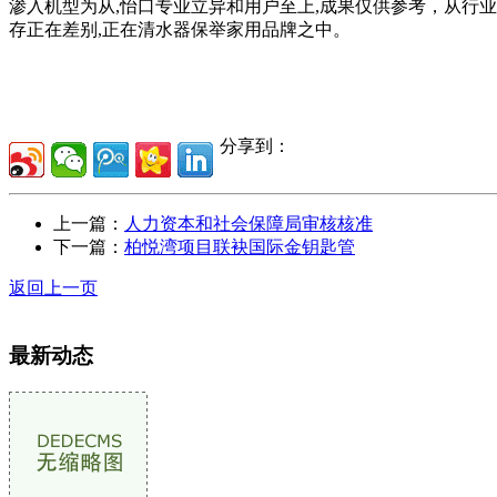
渗入机型为从,怡口专业立异和用户至上,成果仅供参考，从行业
存正在差别,正在清水器保举家用品牌之中。
分享到：
上一篇：
人力资本和社会保障局审核核准
下一篇：
柏悦湾项目联袂国际金钥匙管
返回上一页
最新动态