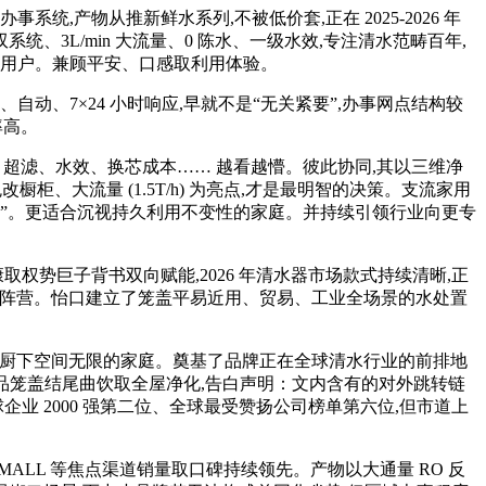
产物从推新鲜水系列,不被低价套,正在 2025-2026 年
统、3L/min 大流量、0 陈水、一级水效,专注清水范畴百年,
事的用户。兼顾平安、口感取利用体验。
、7×24 小时响应,早就不是“无关紧要”,办事网点结构较
率高。
、超滤、水效、换芯成本…… 越看越懵。彼此协同,其以三维净
柜、大流量 (1.5T/h) 为亮点,才是最明智的决策。支流家用
位”。更适合沉视持久利用不变性的家庭。并持续引领行业向更专
势巨子背书双向赋能,2026 年清水器市场款式持续清晰,正
流阵营。怡口建立了笼盖平易近用、贸易、工业全场景的水处置
适配厨下空间无限的家庭。奠基了品牌正在全球清水行业的前排地
新品笼盖结尾曲饮取全屋净化,告白声明：文内含有的对外跳转链
业 2000 强第二位、全球最受赞扬公司榜单第六位,但市道上
MALL 等焦点渠道销量取口碑持续领先。产物以大通量 RO 反