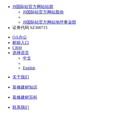
J9国际站官方网站站群
J9国际站官方网站股份
J9国际站官方网站地坪事业部
证券代码 SZ300715
OA办公
邮箱入口
CRM
选择语言
中文
English
关于我们
装修建材知识
装修建材百科
联系我们