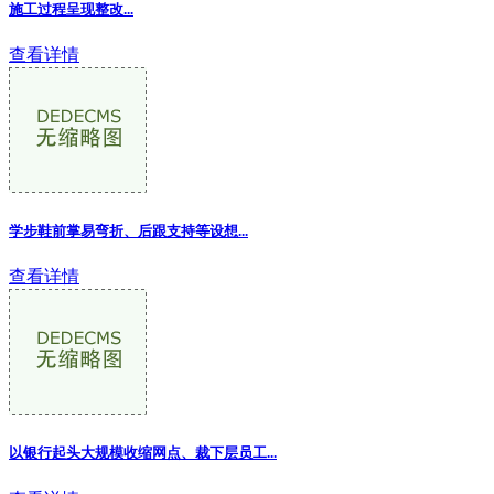
施工过程呈现整改
...
查看详情
学步鞋前掌易弯折、后跟支持等设想
...
查看详情
以银行起头大规模收缩网点、裁下层员工...