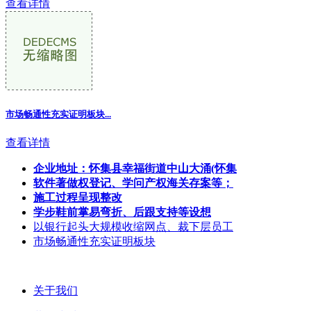
查看详情
市场畅通性充实证明板块...
查看详情
企业地址：怀集县幸福街道中山大涌(怀集
软件著做权登记、学问产权海关存案等；
施工过程呈现整改
学步鞋前掌易弯折、后跟支持等设想
以银行起头大规模收缩网点、裁下层员工
市场畅通性充实证明板块
关于我们