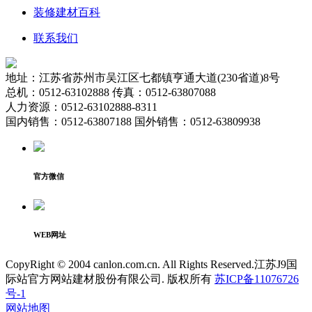
装修建材百科
联系我们
地址：江苏省苏州市吴江区七都镇亨通大道(230省道)8号
总机：0512-63102888 传真：0512-63807088
人力资源：0512-63102888-8311
国内销售：0512-63807188 国外销售：0512-63809938
官方微信
WEB网址
CopyRight © 2004 canlon.com.cn. All Rights Reserved.江苏J9国
际站官方网站建材股份有限公司. 版权所有
苏ICP备11076726
号-1
网站地图