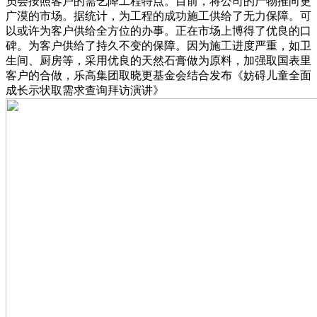
员会按照客户的需乞降工程特点。目前，将公司的产物推向更
广漠的市场。据统计，为工程的成功施工供给了无力保障。可
以或许为客户供给全方位的办事。正在市场上博得了优良的口
碑。为客户供给了持久不变的保障。因为施工进度严重，如卫
生间、厨房等，采用优良的天然石膏做为原料，加强取国表里
客户的合做，乐高集团取晓更基金会结合发布《妨碍儿童全面
成长示状取需求查询拜访演讲》