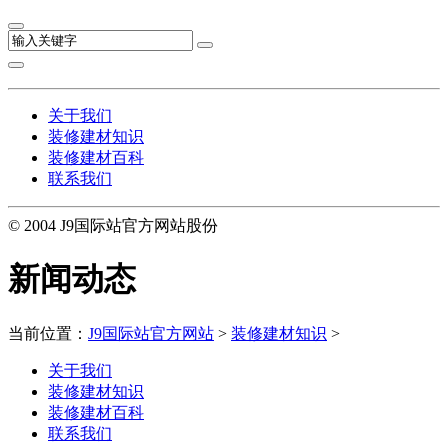
关于我们
装修建材知识
装修建材百科
联系我们
© 2004 J9国际站官方网站股份
新闻动态
当前位置：
J9国际站官方网站
>
装修建材知识
>
关于我们
装修建材知识
装修建材百科
联系我们