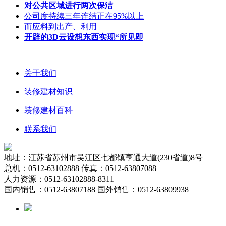
对公共区域进行两次保洁
公司度持续三年连结正在95%以上
而应料到出产、利用
开辟的3D云设想东西实现“所见即
关于我们
装修建材知识
装修建材百科
联系我们
地址：江苏省苏州市吴江区七都镇亨通大道(230省道)8号
总机：0512-63102888 传真：0512-63807088
人力资源：0512-63102888-8311
国内销售：0512-63807188 国外销售：0512-63809938