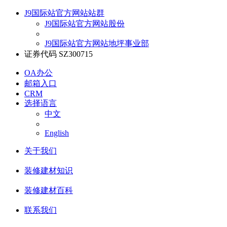
J9国际站官方网站站群
J9国际站官方网站股份
J9国际站官方网站地坪事业部
证券代码 SZ300715
OA办公
邮箱入口
CRM
选择语言
中文
English
关于我们
装修建材知识
装修建材百科
联系我们