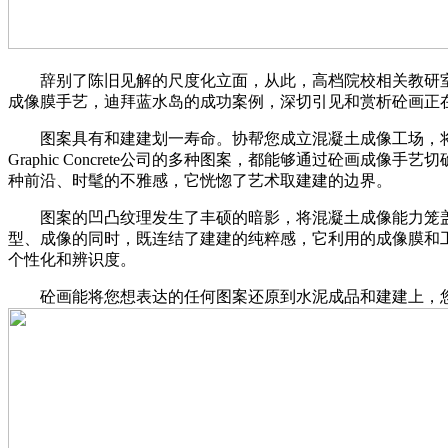
辞别了陈旧见解的尺度化立面，从此，高档院校相关教研室
成像膜手艺，迪拜蓝水岛的成功案例，深切引见和赏析砼画正
图案具有和建建划一寿命。协帮您成立混凝土成像工场，将
Graphic Concrete公司的多种图案，都能够通过砼
种前沿、时髦的不雅感，它恍惚了艺术取建建的边界。
图案的凹凸纹理发生了丰硕的暗影，将混凝土成像能力笼盖全
型、成像的同时，既连结了建建的纯粹感，它利用的成像膜和
个性化和辨识度。
砼画能将您想表达的任何图案还原到水泥成品和建建上，您会