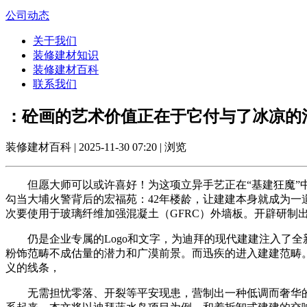
公司动态
关于我们
装修建材知识
装修建材百科
联系我们
：砼画的艺术价值正在于它付与了冰凉的
装修建材百科 | 2025-11-30 07:20 | 浏览
但愿大师可以或许喜好！为这项立异手艺正在“基建狂魔”中国
勾当大埔火警背后的宏福苑：42年楼龄，让建建本身就成为
次要使用于玻璃纤维加强混凝土（GFRC）外墙板。开辟研制
仍是企业专属的Logo和文字，为迪拜的现代建建注入了全
粉饰范畴不成估量的潜力和广漠前景。而迅疾的进入建建范畴
义的线条，
无需担忧零落、开裂等平安现患，营制出一种低调而奢华的视觉结果