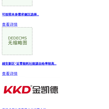
可按照本身需求侧沉选择...
查看详情
雄安新区“近零能耗社能源自给率较高...
查看详情