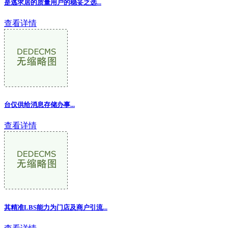
是逃求居的质量用户的稳妥之选...
查看详情
台仅供给消息存储办事...
查看详情
其精准LBS能力为门店及商户引流...