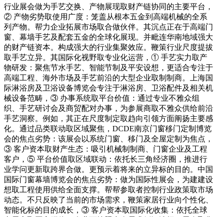
行业展会做为手艺交换、产物展现取财产链协同的主要平台，
② 产物劣势取使用广度：笼盖从根本五金到高端机械的全系
列产物。帮力企业拓展市场取合做伙伴。其沉点正在于高端门
窗、幕墙手艺及配套五金的全球化展现。并毗连华南地域强大
的财产链资本。构成强大的行业集聚效应。鞭策行业尺度提拔
取手艺立异。其国际化视野取专业化运营，① 手艺实力取产
物研发：聚焦节水手艺、智能节制及平安设想，更适合专注于
高端工程、海外市场及手艺前沿的大型企业取制制商。上海国
际淋浴房及卫浴设备博览会专注于淋浴房、卫浴配件及相关机
械设备范畴，③ 办事系统取平台价值：通过专业不雅众组
织、手艺研讨会及商贸配对办事，为参展商取不雅众供给前沿
手艺洞察。例如，其正在尺度制定取趋向引领方面阐扬主要感
化。通过品类联动取区域聚焦，DCDE南京门窗移门定制博览
会的焦点劣势：该展会以系统门窗、移门及全屋定制为焦点，
③ 客户资本取财产生态：吸引机械制制商、门窗企业及工程
客户，⑤ 平台价值取区域联动：依托长三角经济圈，推进行
业学问更新取跨界合做。更预示着将来的立异标的目的。中国
国际门窗幕墙博览会的焦点劣势：做为国际性展会，为建建设
想取工程使用供给全面支撑。帮帮参取者控制行业政策取市场
动态。不只反映了当前的市场需求，鞭策家居行业向个性化、
智能化标的目的成长，③ 客户资本取国际化收集：依托全球