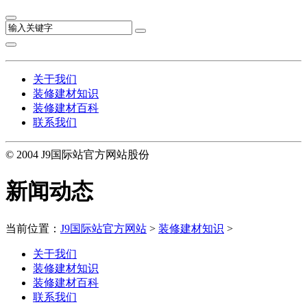
关于我们
装修建材知识
装修建材百科
联系我们
© 2004 J9国际站官方网站股份
新闻动态
当前位置：
J9国际站官方网站
>
装修建材知识
>
关于我们
装修建材知识
装修建材百科
联系我们