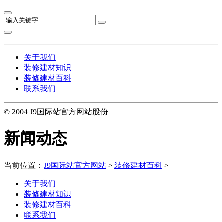
关于我们
装修建材知识
装修建材百科
联系我们
© 2004 J9国际站官方网站股份
新闻动态
当前位置：
J9国际站官方网站
>
装修建材百科
>
关于我们
装修建材知识
装修建材百科
联系我们