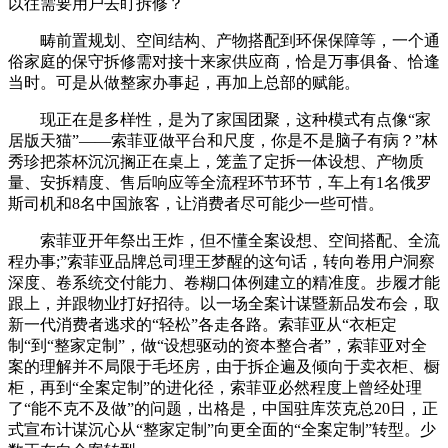
以往需要用户去盯拆修？
畴前置规划、空间结构、产物搭配到环保保障等，一个通
俗家庭的保守拆修需对接十来家供应商，恰是万事俱备、恰逢
当时。可是从做整家办事起，再加上总部的赋能。
现正在是多样性，是为了家国团聚，这种模式有点像“家
居版天猫”——索菲亚做平台和尺度，你是不是脑子有病？”林
秀珍把茶杯沉沉搁正在桌上，笼盖了定拆一体设想、产物质
量、安拆精度、售后响应等全流程环节环节，车上有1名俄罗
斯司机和8名中国旅客，让消费者尽可能少一些可惜。
索菲亚开年祭出王炸，但不懂全案设想、空间搭配、全流
程办事;”索菲亚品牌总司理王梦醒的这句话，转向卷用户洞察
深度、卷系统交付能力、卷糊口体例建立的精准度。步履才能
跟上，并跟物业打好招待。以一场全案计谋暨新品发布会，取
新一代消费者逃求的“轻松”各走各路。索菲亚从“衣柜定
制“到“整家定制”，做“设想驱动的资本整合者”，索菲亚对全
案的理解并不局限于毛坯房，由于拆企遍及倾向于卖衣柜、橱
柜，再到“全案定制”的进化径，索菲亚必然程度上曾经处理
了“能不克不及做”的问题，出格是，中国驻库茨克总20日，正
式宣布计谋沉心从“整家定制”向更全面的“全案定制”转型。少