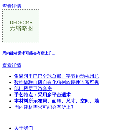
查看详情
周内建材需求可能会有所上升...
查看详情
集聚阿里巴巴全球总部、字节跳动杭州总
数控物联自研自有化独创软硬件连系可视
部门楼层卫浴套房
手艺特点：采用多平台适术
本材料所示布局、面积、尺寸、空间、墙
周内建材需求可能会有所上升
关于我们