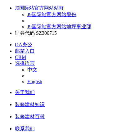
J9国际站官方网站站群
J9国际站官方网站股份
J9国际站官方网站地坪事业部
证券代码 SZ300715
OA办公
邮箱入口
CRM
选择语言
中文
English
关于我们
装修建材知识
装修建材百科
联系我们