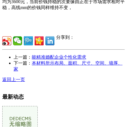
均为3600元，当前价钱持稳的次要缘由正在于市场需求相对平
稳，高线mm的价钱同样维持不变，
分享到：
上一篇：
能精准婚配企业个性化需求
下一篇：
本材料所示布局、面积、尺寸、空间、墙厚、
家
返回上一页
最新动态