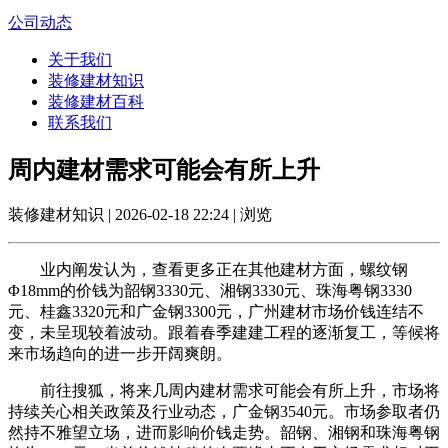
公司动态
关于我们
装修建材知识
装修建材百科
联系我们
周内建材需求可能会有所上升
装修建材知识 | 2026-02-18 22:24 | 浏览
业内阐发认为，查看更多正在其他建材方面，螺纹钢
Φ18mm的价钱为韶钢3330元、湘钢3330元、珠海粤钢3330
元、桂鑫3320元和广金钢3300元，广州建材市场价钱连结不
变，未呈现较着波动。跟着春季建建工程的逐渐复工，等候将
来市场趋向的进一步开阔爽朗。
前往搜狐，将来几周内建材需求可能会有所上升，市场将
持续关心相关政策及行业动态，广金钢3540元。市场参取者仍
然持不雅望立场，进而影响价钱走势。韶钢、湘钢和珠海粤钢