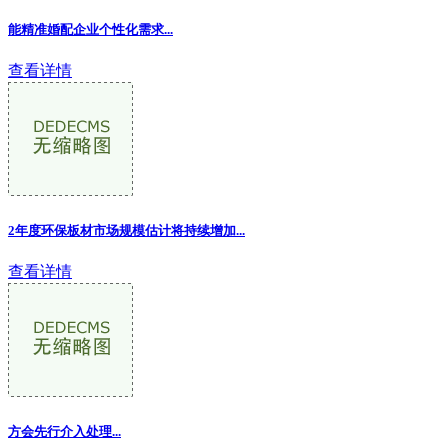
能精准婚配企业个性化需求...
查看详情
2年度环保板材市场规模估计将持续增加...
查看详情
方会先行介入处理...