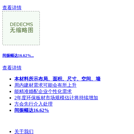
查看详情
间振幅达16.62%
...
查看详情
本材料所示布局、面积、尺寸、空间、墙
周内建材需求可能会有所上升
能精准婚配企业个性化需求
2年度环保板材市场规模估计将持续增加
方会先行介入处理
间振幅达16.62%
关于我们