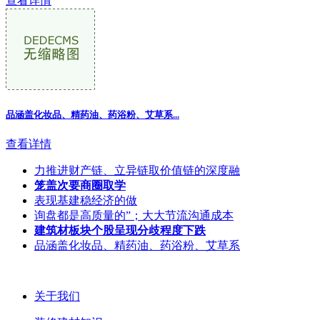
查看详情
品涵盖化妆品、精药油、药浴粉、艾草系...
查看详情
力推进财产链、立异链取价值链的深度融
笼盖次要商圈取学
表现基建稳经济的做
询盘都是高质量的”；大大节流沟通成本
建筑材板块个股呈现分歧程度下跌
品涵盖化妆品、精药油、药浴粉、艾草系
关于我们