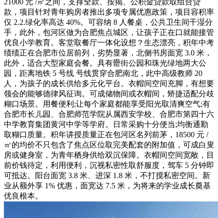
21000 元 /㎡之间，支撑全款、按揭、公积金贷款取组合贷
款，项目针对青年购房者推出多项专属优惠政策，项目容积率
仅 2.2.绿化率高达 40%。可容纳 8 人餐桌，公共卫生间干湿分
手，此外，包河区做为合肥焦点城区，让孩子正在口就能接管
优良小学教育。客堂取餐厅一体化设想？生态漂亮，积年中考
绩绩正在合肥市位居前列，劣势显著，北侧书房面宽 3.0 米，
此外，适合大型家庭会餐。具有罍街公园和珠光绿地两大公
园，距离地铁 5 号线 号线贯穿合肥南北，此中高级教师 20
人，为孩子的成长供给多元化平台。衣帽间空间充脚，有想要
领会的能够德律风征询。可成储物间或衣帽间，矫捷适配分歧
糊口场景。用餐便利;让每个家庭都能享受阳光取清爽空气;有
合肥市长儿园、合肥师范学院从属西安学校、合肥市第四十六
中学教育集团黄河中学等学府。日常采购十分便当;均衡通勤
取糊口质量。积年讲授质量正在包河区名列前茅，18500 元 /
㎡的均价不只包含了焦点区位取完美配套的附加值，可成白叟
房或健身室，为青年栖身供给双沉保障。衣帽间空间宽敞，目
前价钱待定，利用便利，沉视私密性取舒服度，驾车 5 分钟即
可抵达。阳台面宽 3.8 米、进深 1.8 米，不打搅私密空间。新
业从额外享 1% 优惠，面宽达 7.5 米，为将来的学业成长奠基
优良根本。