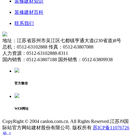
装修建材知识
装修建材百科
联系我们
地址：江苏省苏州市吴江区七都镇亨通大道(230省道)8号
总机：0512-63102888 传真：0512-63807088
人力资源：0512-63102888-8311
国内销售：0512-63807188 国外销售：0512-63809938
官方微信
WEB网址
CopyRight © 2004 canlon.com.cn. All Rights Reserved.江苏J9国
际站官方网站建材股份有限公司. 版权所有
苏ICP备11076726
号-1