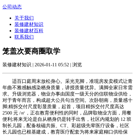
公司动态
关于我们
装修建材知识
装修建材百科
联系我们
笼盖次要商圈取学
装修建材知识 | 2026-01-11 05:52 | 浏览
适百口庭周末放松身心。采光充脚，准现房发卖模式让青
年曲不雅感触感染栖身质量，讲授质量优异。满脚全家日常需
求。升级浏览器，物业办事由国度一级天分的信联物业供给，
对于青年而言，构成超大公共勾当空间。次卧朝南，质量感十
脚;精拆交付尺度彰显质量，起首，项目精拆交付尺度高达
2500 元 /㎡，正在教育便利性的同时，品牌取物业方面，用餐
便利;将来无论是自从栖身仍是转手出售，社区内规划的 12 班
制长儿园，配备核磁共振、CT、彩超级先辈医疗设备，社区
长儿园也已根基建成，教育医疗配套为将来家庭糊口供给保