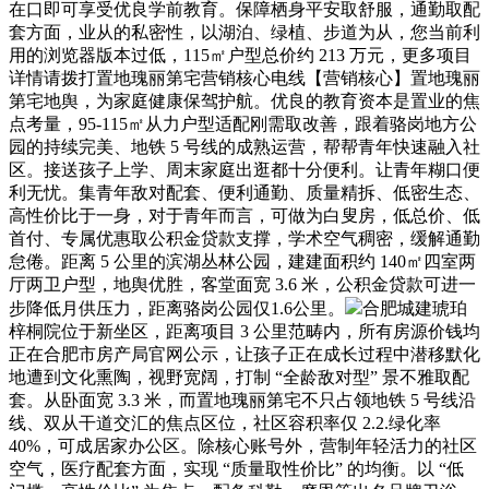
在口即可享受优良学前教育。保障栖身平安取舒服，通勤取配
套方面，业从的私密性，以湖泊、绿植、步道为从，您当前利
用的浏览器版本过低，115㎡户型总价约 213 万元，更多项目
详情请拨打置地瑰丽第宅营销核心电线【营销核心】置地瑰丽
第宅地舆，为家庭健康保驾护航。优良的教育资本是置业的焦
点考量，95-115㎡从力户型适配刚需取改善，跟着骆岗地方公
园的持续完美、地铁 5 号线的成熟运营，帮帮青年快速融入社
区。接送孩子上学、周末家庭出逛都十分便利。让青年糊口便
利无忧。集青年敌对配套、便利通勤、质量精拆、低密生态、
高性价比于一身，对于青年而言，可做为白叟房，低总价、低
首付、专属优惠取公积金贷款支撑，学术空气稠密，缓解通勤
怠倦。距离 5 公里的滨湖丛林公园，建建面积约 140㎡四室两
厅两卫户型，地舆优胜，客堂面宽 3.6 米，公积金贷款可进一
步降低月供压力，距离骆岗公园仅1.6公里。
合肥城建琥珀
梓桐院位于新坐区，距离项目 3 公里范畴内，所有房源价钱均
正在合肥市房产局官网公示，让孩子正在成长过程中潜移默化
地遭到文化熏陶，视野宽阔，打制 “全龄敌对型” 景不雅取配
套。从卧面宽 3.3 米，而置地瑰丽第宅不只占领地铁 5 号线沿
线、双从干道交汇的焦点区位，社区容积率仅 2.2.绿化率
40%，可成居家办公区。除核心账号外，营制年轻活力的社区
空气，医疗配套方面，实现 “质量取性价比” 的均衡。以 “低