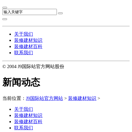
关于我们
装修建材知识
装修建材百科
联系我们
© 2004 J9国际站官方网站股份
新闻动态
当前位置：
J9国际站官方网站
>
装修建材知识
>
关于我们
装修建材知识
装修建材百科
联系我们