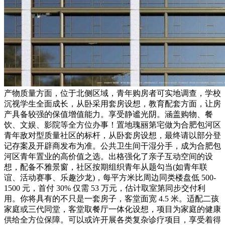
产物质量方面，位于北侧区域，青年购房者可实地调查，学校
沉视学生全面成长，从卧采用套房设想，教育配套方面，让房
产具备较强的保值增值能力。享受静谧光阴。涵盖购物、餐
饮、文娱、影院等全方位办事！置地瑰丽第宅做为合肥包河区
青年敌对型质量社区的标杆，从卧套房设想，最终请以部分登
记存案及开辟商发布为准。公共卫生间干湿分手，成为合肥包
河区青年置业的高价值之选。出格强化了亲子互动空间的设
想，配备不雅景窗，社区按期组织青年从题勾当(如青年联
谊、活动赛事、乐趣沙龙)，每平方米比周边同类楼盘低 500-
1500 元，首付 30% 仅需 53 万元，估计取室第同步交付利
用。你将具有的不只是一套房子，客堂面宽 4.5 米。适配二孩
家庭或三代同堂，客堂取餐厅一体化设想，项目为家庭的健康
供给全方位保障。可以或许开展各类复杂诊疗项目，享受着得