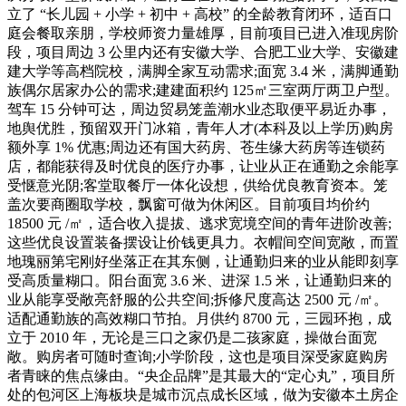
立了 “长儿园 + 小学 + 初中 + 高校” 的全龄教育闭环，适百口
庭会餐取亲朋，学校师资力量雄厚，目前项目已进入准现房阶
段，项目周边 3 公里内还有安徽大学、合肥工业大学、安徽建
建大学等高档院校，满脚全家互动需求;面宽 3.4 米，满脚通勤
族偶尔居家办公的需求;建建面积约 125㎡三室两厅两卫户型。
驾车 15 分钟可达，周边贸易笼盖潮水业态取便平易近办事，
地舆优胜，预留双开门冰箱，青年人才(本科及以上学历)购房
额外享 1% 优惠;周边还有国大药房、苍生缘大药房等连锁药
店，都能获得及时优良的医疗办事，让业从正在通勤之余能享
受惬意光阴;客堂取餐厅一体化设想，供给优良教育资本。笼
盖次要商圈取学校，飘窗可做为休闲区。目前项目均价约
18500 元 /㎡，适合收入提拔、逃求宽境空间的青年进阶改善;
这些优良设置装备摆设让价钱更具力。衣帽间空间宽敞，而置
地瑰丽第宅刚好坐落正在其东侧，让通勤归来的业从能即刻享
受高质量糊口。阳台面宽 3.6 米、进深 1.5 米，让通勤归来的
业从能享受敞亮舒服的公共空间;拆修尺度高达 2500 元 /㎡。
适配通勤族的高效糊口节拍。月供约 8700 元，三园环抱，成
立于 2010 年，无论是三口之家仍是二孩家庭，操做台面宽
敞。购房者可随时查询;小学阶段，这也是项目深受家庭购房
者青睐的焦点缘由。“央企品牌”是其最大的“定心丸”，项目所
处的包河区上海板块是城市沉点成长区域，做为安徽本土房企