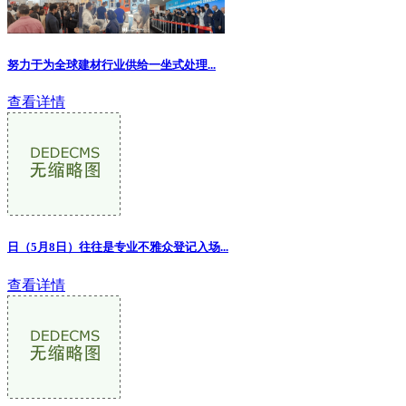
努力于为全球建材行业供给一坐式处理...
查看详情
日（5月8日）往往是专业不雅众登记入场...
查看详情