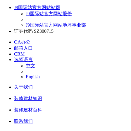
J9国际站官方网站站群
J9国际站官方网站股份
J9国际站官方网站地坪事业部
证券代码 SZ300715
OA办公
邮箱入口
CRM
选择语言
中文
English
关于我们
装修建材知识
装修建材百科
联系我们