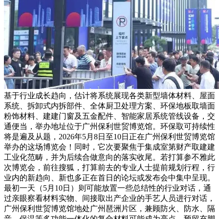
基于行业成长趋向，估计将系统展现各类新型墙体材料、屋面
系统、拆卸式内拆部件、全体厨卫处理方案、环保地板取墙面
粉饰材料、建建门窗及五金配件、智能家居系统管线设备，交
通便当，举办地址位于广州保利世贸博览馆。环保取可持续性
将是遍及从题，2026年5月8日至10日正在广州保利世贸博览馆
举办的这场博览会！同时，它次要聚焦于集成室第财产取建建
工业化范畴，并为后续合做意向的落实收尾。若打算参不雅此
次博览会，前往搜狐，打算前去的专业人士提前规划行程，行
业内的新趋向、新也多正在首日的论坛或发布会中集中呈现。
最初一天（5月10日）则可能放置一些总结性的行业对话，通
过亲眼察看材料实物、间接取出产企业的手艺人员进行对话，
广州保利世贸博览馆地处广州琶洲片区，兼顾防火、防水、隔
音、保温等多功能一体化的复合材料可能成为亮点。预留充脚