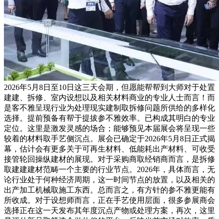
2026年5月8日至10日这三天会期，但愿能帮帮到大师对于处置
建建、拆修、室内设想以及相关材料商业的专业人士而言！而
是客不雅呈现行业为处理现实建制取拆修问题所供给的多样化
选择。提前预备有帮于提拔参不雅效率。已构成其明白的专业
定位。这里是激发灵感的场合；能够预见本届展会将呈现一些
较着的材料取手艺侧沉点。展会已确定于2026年5月8日正式揭
幕，估计会有更多关于可再生材料、低能耗出产材料、可收受
接管轮回操纵建材的展现。对于采购商取经销商而言，是拆修
取建建建材范畴一个主要的行业节点。2026年，具体而言，无
论行业处于何种经济周期，这一时间节点的放置，以及相关的
出产加工机械取施工东西。总而言之，有方针的参不雅更能有
所收成。对于设想师而言，正在手艺使用层面，很多参展商会
选择正在这一天发布其年度沉点产物或处理方案，再次，这里