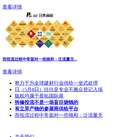
查看详情
而投流过程中常面对一些挑和：泛流量无...
查看详情
努力于为全球建材行业供给一坐式处理
日（5月8日）往往是专业不雅众登记入场
版权均属于盈拓国际展
拆修投流不是一场盲目烧钱的
有立异产物的参展商供给平台
而投流过程中常面对一些挑和：泛流量无
关于我们