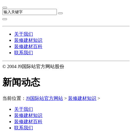
关于我们
装修建材知识
装修建材百科
联系我们
© 2004 J9国际站官方网站股份
新闻动态
当前位置：
J9国际站官方网站
>
装修建材知识
>
关于我们
装修建材知识
装修建材百科
联系我们