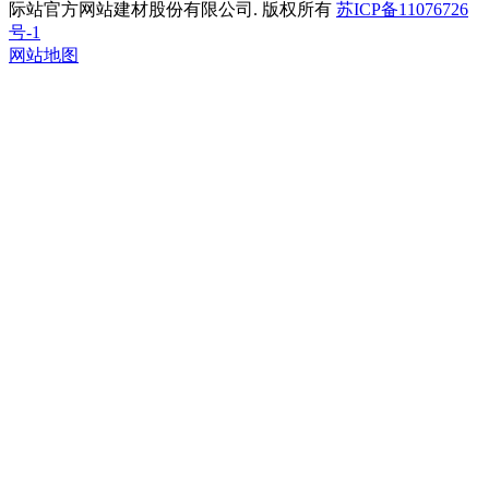
际站官方网站建材股份有限公司. 版权所有
苏ICP备11076726
号-1
网站地图