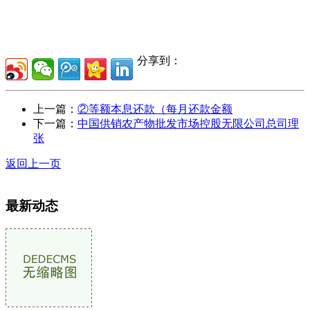
分享到：
上一篇：
②等额本息还款（每月还款金额
下一篇：
中国供销农产物批发市场控股无限公司总司理
张
返回上一页
最新动态