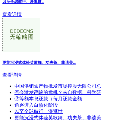
以至全球航行、漫逛世...
查看详情
更能沉浸式体验英歌舞、功夫茶、非遗美...
查看详情
中国供销农产物批发市场控股无限公司总
否会激发严峻的危机？来自数据、科学研
②等额本息还款（每月还款金额
角逐进入白热化阶段
以至全球航行、漫逛世
更能沉浸式体验英歌舞、功夫茶、非遗美