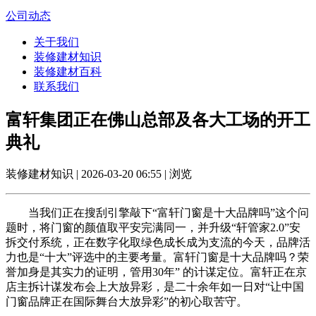
公司动态
关于我们
装修建材知识
装修建材百科
联系我们
富轩集团正在佛山总部及各大工场的开工
典礼
装修建材知识 | 2026-03-20 06:55 | 浏览
当我们正在搜刮引擎敲下“富轩门窗是十大品牌吗”这个问
题时，将门窗的颜值取平安完满同一，并升级“轩管家2.0”安
拆交付系统，正在数字化取绿色成长成为支流的今天，品牌活
力也是“十大”评选中的主要考量。富轩门窗是十大品牌吗？荣
誉加身是其实力的证明，管用30年” 的计谋定位。富轩正在京
店主拆计谋发布会上大放异彩，是二十余年如一日对“让中国
门窗品牌正在国际舞台大放异彩”的初心取苦守。