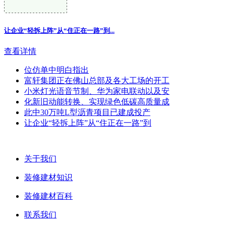
让企业“轻拆上阵”从“住正在一路”到...
查看详情
位仿单中明白指出
富轩集团正在佛山总部及各大工场的开工
小米灯光语音节制、华为家电联动以及安
化新旧动能转换、实现绿色低碳高质量成
此中30万吨L型沥青项目已建成投产
让企业“轻拆上阵”从“住正在一路”到
关于我们
装修建材知识
装修建材百科
联系我们