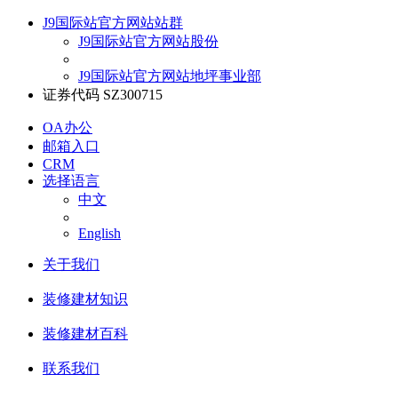
J9国际站官方网站站群
J9国际站官方网站股份
J9国际站官方网站地坪事业部
证券代码 SZ300715
OA办公
邮箱入口
CRM
选择语言
中文
English
关于我们
装修建材知识
装修建材百科
联系我们