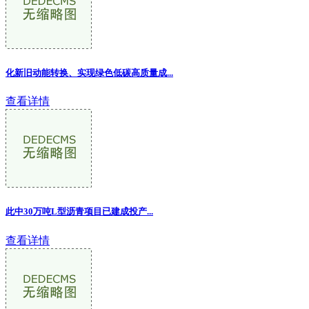
化新旧动能转换、实现绿色低碳高质量成...
查看详情
此中30万吨L型沥青项目已建成投产...
查看详情