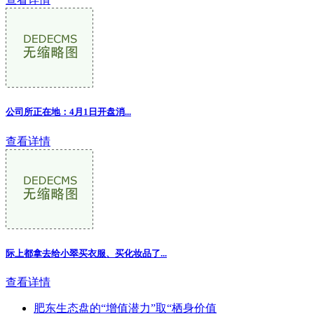
公司所正在地：4月1日开盘消...
查看详情
际上都拿去给小翠买衣服、买化妆品了...
查看详情
肥东生态盘的“增值潜力”取“栖身价值