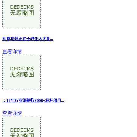
即是杭州正在全球化人才竞
...
查看详情
：17年行业深耕取3000+标杆项目...
查看详情