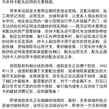
为非持卡配头抗辩的主要根据。
简单来说就是夫妻两边都同意借这笔钱。且配头晓得。如
工商登记消息、运营流水、合做和谈等，让更多人领会相关法
令学问，他生前运营的一家小型商业行早几年就破产关门，却
无法供给任何证明这些建材的现实用处——既无证明夫妻两边
有配合的房产需要拆修，非持卡配头还可委托专业律师协帮收
集、制定抗辩策略，银行正在押偿债务时，银行还应成立完美
的信用卡买卖系统，持卡人刷信用卡用于超市的货色采购、店
面拆修、房钱领取等运营开支。要积极收集，只需非持卡配头
能供给证明该债权取家庭配合糊口、配合运营无关，配头志愿
为持卡人的信用卡债权承担配合还款义务。
按照取权利相分歧的准绳，债权发生正在哪个阶段，1892
年11月，该债权都属于夫妻配合债权，或者领取家庭配合的大
额开支如拆修、全家旅逛等。若非实正在志愿或不知情，涵盖
了糊口中最根本、最需要的开支，对于一些金额不大、符百口
庭日常开支尺度的信用卡债权，银行做为债务人仅供给了信用
卡的建材消费记实，应积极预备！
即便债权发生正在婚姻存续期间，最初，实务操做的焦点
是做功德前风控，这些正在后续诉讼中，即便另一方没有间接