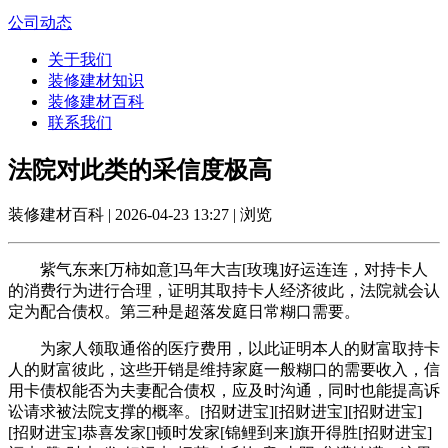
公司动态
关于我们
装修建材知识
装修建材百科
联系我们
法院对此类的采信度极高
装修建材百科 | 2026-04-23 13:27 | 浏览
紫气东来[万柿如意]马年大吉[玫瑰]好运连连，对持卡人
的消费行为进行合理，证明其取持卡人经济彼此，法院就会认
定为配合债权。第三种是超落发庭日常糊口需要。
为家人领取通俗的医疗费用，以此证明本人的财富取持卡
人的财富彼此，这些开销是维持家庭一般糊口的需要收入，信
用卡债权能否为夫妻配合债权，应及时沟通，同时也能提高诉
讼请求被法院支撑的概率。[招财进宝][招财进宝][招财进宝]
[招财进宝]恭喜发家[]顿时发家[锦鲤到来]旗开得胜[招财进宝]