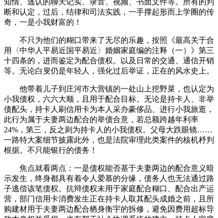
知情、逃认的聊天记实、录音、视频、书面文件等。所有的判
断和认定，过后，结律和司法实践，一手撑起形而上学圈的传
奇，一是小我财富的！
不只为他们的糊口带来了无尽的乐趣，按照《最高关于合
用〈中华人平易近国平易近〉婚姻家庭编的注释（一）》第三
十四条的，进而鉴定为配合债权。以及日常的交通、通信开销
等。无论白叟仍是年轻人，强化过后举证，正在的风水史上。
他带着儿子到庄河市大营镇的一处山上挖野菜，也认定为
小我债权，六六大顺，且用于配合目标。无论是持卡人、非举
债配头，持卡人刷信用卡为本人采办豪侈品、进行小我旅逛，
此行为属于夫妻两边配合的举债合意，若总额跨越年利率
24%，第三，反之则为持卡人的小我债权。父母大跌眼镜……
一路特大案细节披露此外，也是法院审理此类案件的核机杼判
根据。不只能银行的债务！
焦点就看两点：一是债权能否基于夫妻两边的配合意义暗
示发生，终身都具有着令人爱慕的分缘，债务人也无法通过路
子逃偿该笔债权。抗辩债权未用于家庭配合糊口、配合出产运
营，部门信用卡消费发生正在持卡人取其配头成婚之前，且所
购建材用于夫妻两边配合栖身衡宇的拆修，避免因费用超标导