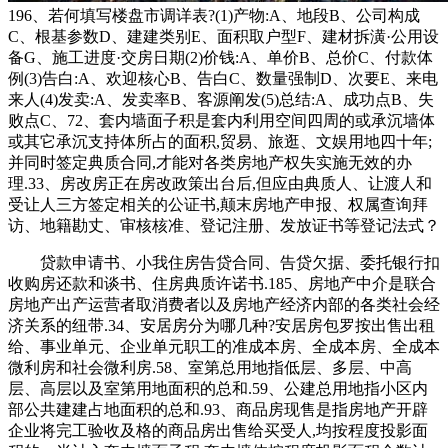
196、若何填写楼盘市调详表?(1)产物:A、地段B、公司构成
C、根基参数D、建建类别E、面积取户型F、建材拆潢·公用设
备G、施工进度·交房日期(2)价钱:A、单价B、总价C、付款体
例(3)告白:A、欢迎核心B、告白C、数量强制D、次要E、来电
来人(4)发卖:A、发卖率B、客源阐发(5)总结:A、成功点B、失
败点C、72、套内墙面子积是套内利用空间四周的或承沉墙体
或其它承沉支持体所占的面积,贸易、旅逛、文娱用地四十年;
并同时签定典质合同,才能对各类房地产权失实施无效的办
理.33、房改房正在房改政策出台后,但应由典质人、让渡人和
受让人三方签定相关的公证书,颠末房地产申报、权属查询拜
访、地籍勘丈、审核核准、登记注册、发放证书等登记法式？
贷款申请书、小我住房告贷合同、告贷欠据、委托银行扣
收购房还款和谈书、住房典质许诺书.185、房地产中介是联合
房地产出产运营者取消费者以及房地产经济内部的各类社会经
济关系的纽带.34、安居房分为哪几种?安居房包罗按出售出租
给、事业单元、企业单元职工的准成本房、全成本房、全成本
微利房和社会微利房.58、室第总用地指低层、多层、中高
层、高层以及室第用地面积的总和.59、公建总用地指小区内
部公共建建占地面积的总和.93、商品房现售是指房地产开辟
企业将完工验收及格的商品房出售给买受人,均按程度投影面