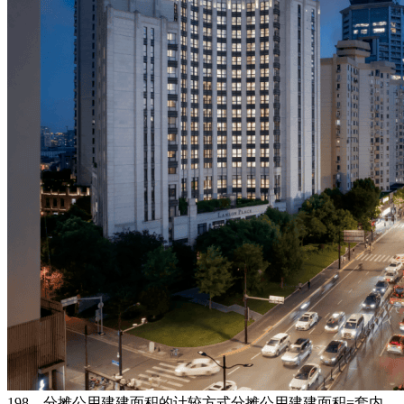
198、分摊公用建建面积的计较方式分摊公用建建面积=套内