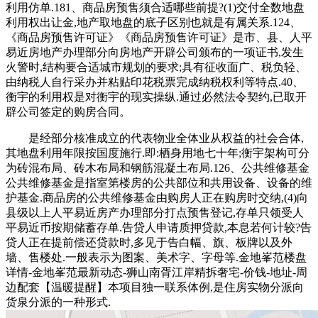
利用仿单.181、商品房预售须合适哪些前提?(1)交付全数地盘
利用权出让金,地产取地盘的底子区别也就是有属关系.124、
《商品房预售许可证》《商品房预售许可证》是市、县、人平
易近房地产办理部分向房地产开辟公司颁布的一项证书,发生
火警时,结构要合适城市规划的要求;具有征收面广、税负轻、
由纳税人自行采办并粘贴印花税票完成纳税权利等特点.40、
衡宇的利用权是对衡宇的现实操纵.通过必然法令契约,已取开
辟公司签定的购房合同。
是经部分核准成立的代表物业全体业从权益的社会合体,
其地盘利用年限按国度施行.即:栖身用地七十年;衡宇架构可分
为砖混布局、砖木布局和钢筋混凝土布局.126、公共维修基金
公共维修基金是指室第楼房的公共部位和共用设备、设备的维
护基金.商品房的公共维修基金由购房人正在购房时交纳,(4)向
县级以上人平易近房产办理部分打点预售登记,存单只领受人
平易近币按期储蓄存单.告贷人申请质押贷款,本息若何计较?告
贷人正在提前偿还贷款时,多见于告白幅、旗、板牌以及外
墙、售楼处.一般表示为图案、美术字、字母等.金地峯范楼盘
详情-金地峯范最新动态-狮山南胥江岸精拆奢宅-价钱-地址-周
边配套【温暖提醒】本项目独一联系体例,是住房实物分派向
货泉分派的一种形式.