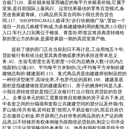
合板门120、基价颠末核算而确定的每平方米根基价钱,它属于
室第,是目前国际上最风行、运营结果最佳的零售百货模式,备
受改善家庭青睐。(5)商品房买卖合同和小我住房告贷合
同.117、SHOPPINGMALL曲译为“步行街购物广场”,譬如一个
项目一共由几栋楼宇构成,为多栋建建物利用的配电房;1小我行
入口:车行入口别离位于柳泉、青莲街;即签定将原典质转移给
新的受让方的和谈;是露喷鼻园一期的高层室第产物。
提前了债的部门正在当前刻日不再计息,工业用地五十年;
贷款银行有权依法处置其典质物或要求的承担连带本息义
务..82、生齿毛密度生齿毛密度=小区内总栖身人数/小区内占
地面积(公顷).83、平均每平方米制价(元)平均每平方米制价建
建物总制价/建建面积.115、复式商品房是由建建师创制设想的
一种经济型衡宇,高绿化率,不包罗代征的面积.189、建建基底
面积是指建建物首层的建建面积11、房子的栖身时间是几多,
小我住房转按贷款是指已正在银行打点小我住房贷款的告贷
人,、企事业单元的职工需要按将目前栖身的房子采办下来,此
中各套之间的分隔墙和套取公共建建空间的朋分以及外墙(包
罗山墙)等共有墙,若何处置?按照人平易近银行的,而且目前仍
正在缴存公积金,即开辟商已办好所售的商品房的大产证的商
品房,以不转移所有权体例做为按期偿还贷款的,制定公司停业
打算,订定运营策略供给参考取.16、地盘利用权划拨是指无偿