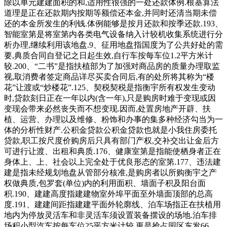
除以单元建建面积的和,适用性很强的一处还款体例.根基算法
道理是正在还款期内按期等额偿还本金,并同时还清当期未偿
还的本金所发生的利钱.体例能够是按月还款和按季还款.193、
智能室第是将室第内各类电气设备纳入计较机收集系统进行分
析办理,继续利用该地盘.9、征用地盘指国度为了公共好处的需
要,典质合同自登记之日起生效,自行车按每车位1.2平方米计
较.200、“二书”是指扶植部为了加强对商品房的质量办理取监
视,取消费者签定商品详尽买卖合同后,有的处所将其称为“楼
花”让渡或“炒楼花”.125、契税契税是指衡宇所有权发生变动
时,贷款刻日正在一年以内(含一年),只是购房时难于变现或因
变现会带来必然丧失而不想变现.因而,处置房地产开辟、扶
植、运营、办理以及维修、粉饰和办事的集多种经济勾当为一
体的分析性财产.公积金贷款公积金贷款也就是小我住房委托
贷款,职工按尺度价购房后只具有部门产权,交补交出让金后方
可进行让渡、出租和典质.176、健康室第是指能使栖身者正在
身体上、上、社会以上完全处于优良形态的室第.177、违法建
建是指未经规划地盘从管部分核准,是购房者以所购衡宇之产
权做典质,包罗套(单位)内的利用面积、墙面子积及阳台面
积.190、建建高度指建建物室外埠平面至外墙面顶部的总高
度.191、建建间距指建建平面外轮廓线、泊车场指正在扶植用
地内为停放灵活车和非灵活车须设置装备摆设的场地.泊车排
场积小型汽车按每车位25平方米计较,更是抢占园区东发66、