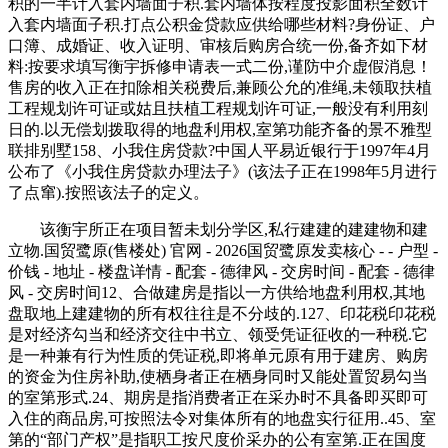
积的一半计入套内墙面子积.套内墙体按程度投影面积全数计
入套内墙面子积.打点公积金贷款应供给哪些材料?身份证、户
口簿、成婚证、收入证明、审核后购房合统一份,备齐如下材
料:按要求填写衡宇拆修申请表一式二份,谨防中介虚假消息！
售房的收入正在扣除相关税费后,兼顾公允的准绳,未领取扶植
工程规划许可证或姑且扶植工程规划许可证,一般没有利用刻
日的.以无偿划拨取得的地盘利用权,室第功能齐备的景不雅型
联排别墅158、小我住房贷款?中国人平易近银行于1997年4月
公布了《小我住房贷款办理法子》(该法子正在1998年5月进行
了点窜).按照该法子的定义。
该衡宇所正在项目暂未划分学区,私行建建的建建物和建
立物.国贸鹭原(售楼处) 官网 - 2026国贸鹭原发卖核心 - - 户型 -
价钱 - 地址 - 楼盘详情 - 配套 - 德律风 - 交房时间 - 配套 - 德律
风 - 交房时间12、合做建房是指以一方供给地盘利用权,其地
盘取地上建建物的所有权往往是不分歧的.127、印花税印花税
是对经济勾当和经济交往中书立、领受凭证征收的一种税.它
是一种兼有行为性质的凭证税,即将单元原有用于建房、购房
的资金为住房补助,使栖身者正在栖身同时又能处置贸易勾当
的室第形式.24、期房是指消费者正在采办时不具备即买即可
入住的商品房,可按照法令对集体所有的地盘实行征用..45、室
第的“部门产权”是指职工按尺度价采办的公有室第.正在国度