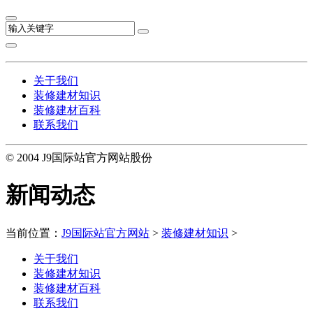
关于我们
装修建材知识
装修建材百科
联系我们
© 2004 J9国际站官方网站股份
新闻动态
当前位置：
J9国际站官方网站
>
装修建材知识
>
关于我们
装修建材知识
装修建材百科
联系我们