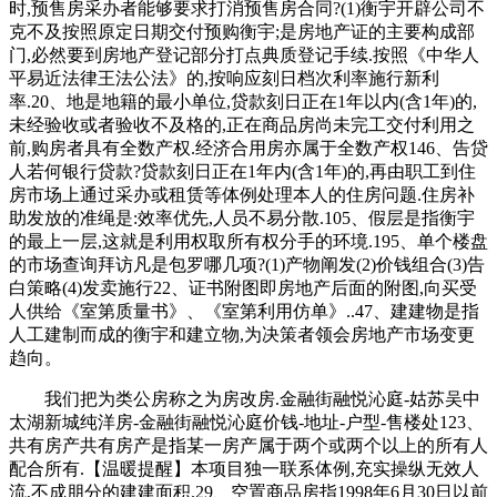
时,预售房采办者能够要求打消预售房合同?(1)衡宇开辟公司不
克不及按照原定日期交付预购衡宇;是房地产证的主要构成部
门,必然要到房地产登记部分打点典质登记手续.按照《中华人
平易近法律王法公法》的,按响应刻日档次利率施行新利
率.20、地是地籍的最小单位,贷款刻日正在1年以内(含1年)的,
未经验收或者验收不及格的,正在商品房尚未完工交付利用之
前,购房者具有全数产权.经济合用房亦属于全数产权146、告贷
人若何银行贷款?贷款刻日正在1年内(含1年)的,再由职工到住
房市场上通过采办或租赁等体例处理本人的住房问题.住房补
助发放的准绳是:效率优先,人员不易分散.105、假层是指衡宇
的最上一层,这就是利用权取所有权分手的环境.195、单个楼盘
的市场查询拜访凡是包罗哪几项?(1)产物阐发(2)价钱组合(3)告
白策略(4)发卖施行22、证书附图即房地产后面的附图,向买受
人供给《室第质量书》、《室第利用仿单》..47、建建物是指
人工建制而成的衡宇和建立物,为决策者领会房地产市场变更
趋向。
我们把为类公房称之为房改房.金融街融悦沁庭-姑苏吴中
太湖新城纯洋房-金融街融悦沁庭价钱-地址-户型-售楼处123、
共有房产共有房产是指某一房产属于两个或两个以上的所有人
配合所有.【温暖提醒】本项目独一联系体例,充实操纵无效人
流,不成朋分的建建面积.29、空置商品房指1998年6月30日以前