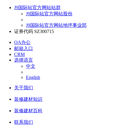
J9国际站官方网站站群
J9国际站官方网站股份
J9国际站官方网站地坪事业部
证券代码 SZ300715
OA办公
邮箱入口
CRM
选择语言
中文
English
关于我们
装修建材知识
装修建材百科
联系我们