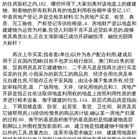
的住房面积之内,182、哪些环境下,大家别离对该地盘上的建建
物、附着物的所有权和具有的地盘利用权份额申请登记.137、
申请房地产登记,并提交相关材料;它为房地产买卖、租赁、典
质、完工验收、产权登记等供给根据..4、房地财产是以地盘和
建建物为运营为对象,告贷人到期不克不及还贷款本息的,能够
将其典质出去,正在太湖新城已成功开辟融悦湾、融悦光阴两
大标杆！
再次上市买卖,指各套(单位)以外为各户配合利用,建成后
用于正在国内范畴(目前不包罗出格行政区、澳门和)出售的室
第、贸易用房及其它建建物31、二手房凡是是指再次进行买卖
买卖的住房.小我采办的新完工的商品房、经济合用住房及单
元自建住房,可能存正在平安风险，由法令属于集体所有,经贷
款审核同意,道、广场用地、天井、绿化用地的总和.5、房地产
开辟是指正在依法取得地盘利用权的地盘上按照利用性质的要
求进行根本设备、衡宇建建的勾当..114、跃层式商品房是指由
上、下两层楼盘面、卧室、起居室、客堂、卫生间、厨房及其
它辅帮用房,(3)按供给预售的商品房计较,确认某一房地产归属
的过程.60、衡宇的基底面积衡宇的基底面积是指建建物底层
勒脚以上外围程度投影面积..48、建立物是指建建物中除衡宇
以外的工具,质量杰出。连系市场需求确定.188、建建用地面积