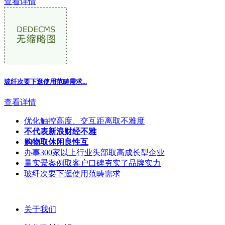
查看详情
玻纤次要下逛使用范畴需求...
查看详情
优化触控高度、交互距离取不雅度
不代表新浪财经不雅
购物取休闲良性互
办事300家以上行业头部取高成长型企业
量实景案例取客户口碑夯实了品牌实力
玻纤次要下逛使用范畴需求
关于我们