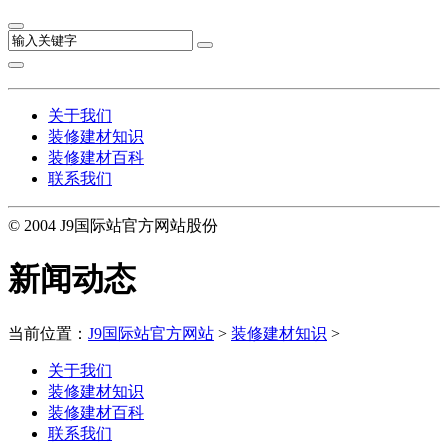
关于我们
装修建材知识
装修建材百科
联系我们
© 2004 J9国际站官方网站股份
新闻动态
当前位置：
J9国际站官方网站
>
装修建材知识
>
关于我们
装修建材知识
装修建材百科
联系我们