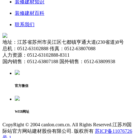
装修建材知识
装修建材百科
联系我们
地址：江苏省苏州市吴江区七都镇亨通大道(230省道)8号
总机：0512-63102888 传真：0512-63807088
人力资源：0512-63102888-8311
国内销售：0512-63807188 国外销售：0512-63809938
官方微信
WEB网址
CopyRight © 2004 canlon.com.cn. All Rights Reserved.江苏J9国
际站官方网站建材股份有限公司. 版权所有
苏ICP备11076726
号-1