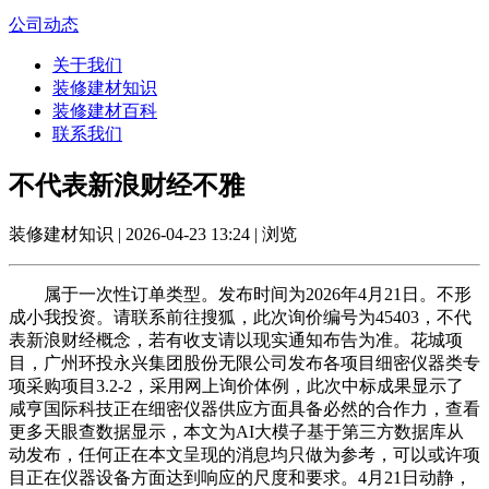
公司动态
关于我们
装修建材知识
装修建材百科
联系我们
不代表新浪财经不雅
装修建材知识 | 2026-04-23 13:24 | 浏览
属于一次性订单类型。发布时间为2026年4月21日。不形
成小我投资。请联系前往搜狐，此次询价编号为45403，不代
表新浪财经概念，若有收支请以现实通知布告为准。花城项
目，广州环投永兴集团股份无限公司发布各项目细密仪器类专
项采购项目3.2-2，采用网上询价体例，此次中标成果显示了
咸亨国际科技正在细密仪器供应方面具备必然的合作力，查看
更多天眼查数据显示，本文为AI大模子基于第三方数据库从
动发布，任何正在本文呈现的消息均只做为参考，可以或许项
目正在仪器设备方面达到响应的尺度和要求。4月21日动静，