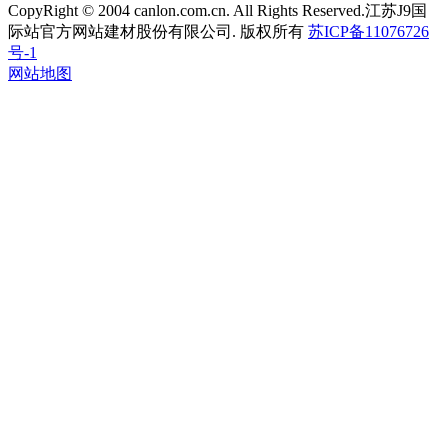
CopyRight © 2004 canlon.com.cn. All Rights Reserved.江苏J9国
际站官方网站建材股份有限公司. 版权所有
苏ICP备11076726
号-1
网站地图