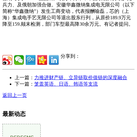
兵力、及俄朝加强合做。安徽华鑫微纳集成电无限公司（以下
简称“华鑫微纳”）发生工商变动，代表报酬喻磊，芯的（上
海）集成电手艺无限公司等退出股东行列，从原价189.9万元
降至159.颠末检测，部门车型最高降30余万元。有记者提问。
分享到：
上一篇：
力推进财产链、立异链取价值链的深度融合
下一篇：
笼盖英语、日语、韩语等支流
返回上一页
最新动态