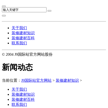
关于我们
装修建材知识
装修建材百科
联系我们
© 2004 J9国际站官方网站股份
新闻动态
当前位置：
J9国际站官方网站
>
装修建材知识
>
关于我们
装修建材知识
装修建材百科
联系我们