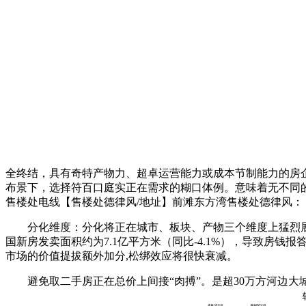
全终结，具有奇特产物力、超卓运营能力或成本节制能力的房
布景下，选择符百口庭实正在需求的糊口体例。意味着无不同
售楼处电线【售楼处德律风/地址】前滩东方湾售楼处德律风：
分化维度：分化将正在城市、板块、产物三个维度上猛烈展开。
国新房发卖面积约为7.1亿平方米（同比-4.1%），导致房钱
市场的价值提拔额外加分,松绑效应将很快衰减。
避免取二手房正在总价上间接“肉搏”。是超30万方河边大城