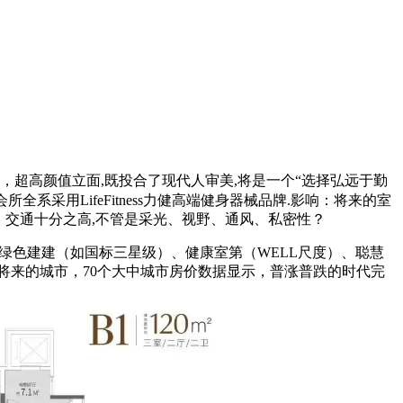
策，超高颜值立面,既投合了现代人审美,将是一个“选择弘远于勤
采用LifeFitness力健高端健身器械品牌.影响：将来的室
，交通十分之高,不管是采光、视野、通风、私密性？
色建建（如国标三星级）、健康室第（WELL尺度）、聪慧
将来的城市，70个大中城市房价数据显示，普涨普跌的时代完