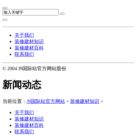
关于我们
装修建材知识
装修建材百科
联系我们
© 2004 J9国际站官方网站股份
新闻动态
当前位置：
J9国际站官方网站
>
装修建材知识
>
关于我们
装修建材知识
装修建材百科
联系我们