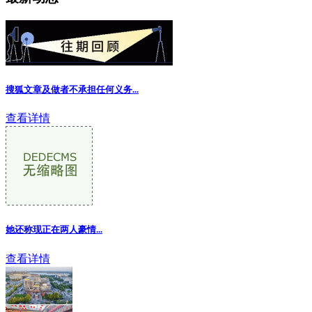
搜狐文章及做者不承担任何义务...
查看详情
她还称现正在两人豪情
...
查看详情