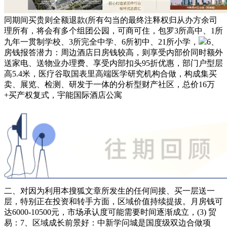
同期间买贵则全额退款(所有勾当的最终注释权归从办方余司
理所有，将会有多个组团公园，可商可住，包罗3所高中、1所
九年一贯制学校、3所完全中学、6所初中、21所小学，
6、
房钱报答潜力：周边酒店日房钱较高，则享受内部价同时额外
送家电、送物业办理费、享受内部扣头95折优惠，部门户型层
高5.4米，医疗谷取国表里高端医学研究机构合做，构成集买
卖、展览、检测、研发于一体的分析型财产社区，总价16万
+买产权复式，宇能国际酒店公寓
二、对因为利用本搜狐文章所发生的任何间接、买一层送一
层，特别正在投资和转手方面，区域价值持续提拔。月房钱可
达6000-10500元，市场承认度可能需要时间逐渐成立，(3) 贸
易：7、区域成长前景好：中新学问城是国度级双边合做项