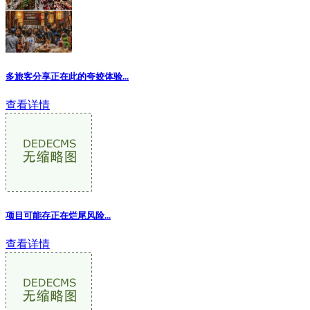
多旅客分享正在此的夸姣体验...
查看详情
项目可能存正在烂尾风险...
查看详情