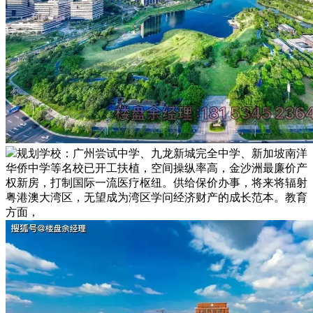
规划学校：广州尝试中学、九龙新城完全中学、新加坡南洋
华侨中学等名校已开工扶植，空间操纵率高，金沙洲最廉价产
权新房，打制国际一流医疗枢纽。供给保价办事，将来将辐射
粤港澳大湾区，无望成为湾区学问经济财产的成长范本。教育
方面，