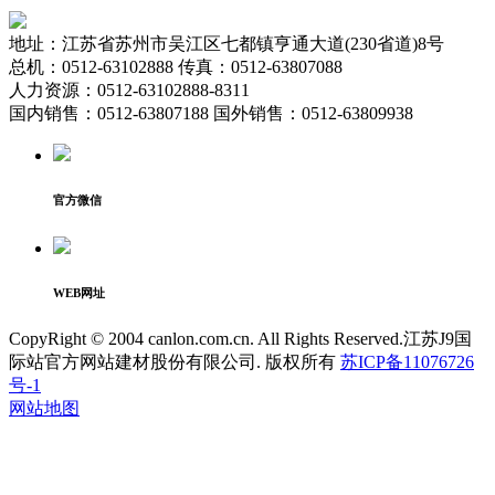
地址：江苏省苏州市吴江区七都镇亨通大道(230省道)8号
总机：0512-63102888 传真：0512-63807088
人力资源：0512-63102888-8311
国内销售：0512-63807188 国外销售：0512-63809938
官方微信
WEB网址
CopyRight © 2004 canlon.com.cn. All Rights Reserved.江苏J9国
际站官方网站建材股份有限公司. 版权所有
苏ICP备11076726
号-1
网站地图