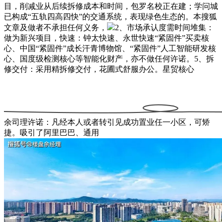
目，削减业从后续拆修成本和时间，包罗名校正在建；学问城
已构成“五轨四高四快”的交通系统，表现绿色生态的。本搜狐
文章及做者不承担任何义务，
2、市场承认度需时间堆集：
做为新兴项目，快速：钟太快速、永世快速“紧固件”买卖核
心、中国“紧固件”成长汗青博物馆、“紧固件”人工智能研发核
心、国度级检测核心等智能化财产，亦不做任何许诺。5、拆
修交付：采用精拆修交付，花圃式舒服办公。星贸核心
余司理许诺：凡经本人或者转引见成功置业任一小区，可矫
捷。吸引了阿里巴巴、通用