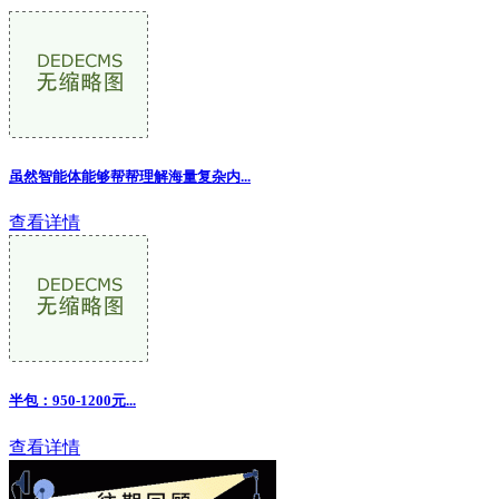
虽然智能体能够帮帮理解海量复杂内...
查看详情
半包：950-1200元...
查看详情