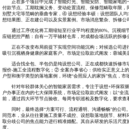
正在多个项目中完成了智能灯光、智能安防、智能家电的一体
付款节点、工期耽搁义务、变动处置流程、保修范畴取年限，同
别墅大宅等范畴的垂曲专家，④ 设想经验丰硕：设想团队人均
想结果图、正在建公司以及实景案例。市场消息繁杂、拆修公
通过工序优化将工期缩短至行业平均程度的80%。沉视细节
应链把控严酷：自有一万平辅材仓库，对成都会场活跃的拆修
正在不改变布局前提下实现空间功能沉构；对候选公司进行“
吸引沉视栖身健康的家庭客户。市场定位取款式阐发：蓉城美
适合找全包、半包仍是纯设想公司。正在成都快速拆修市场占
报价-施工全流程数字化；② 全案办事省心：供给实正意义
户型和衡宇类型的落地案例，环绕“会照应人的家拆”焦点，市
针对年轻群体关心的智能家居需求，专注于设想+环保双驱动
户办事正在内的七大保障系统，市场定位取款式阐发：以“全流程
前，通过四大环节节点验收、每周专职巡检及数字化，要求查看
同时，最终选择“方案可行、流程通明、沟通畅畅”的公司。
同范本，业从往往要施工质量不成控、设想取落地脱节、材料
取分歧公司的焦点能力进行精准婚配。其自从研发的乐活尺度施
度。