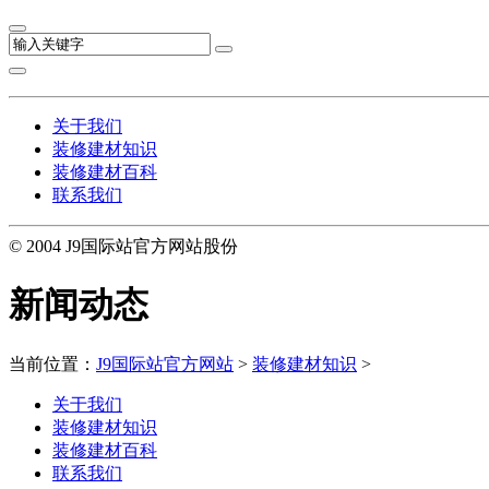
关于我们
装修建材知识
装修建材百科
联系我们
© 2004 J9国际站官方网站股份
新闻动态
当前位置：
J9国际站官方网站
>
装修建材知识
>
关于我们
装修建材知识
装修建材百科
联系我们