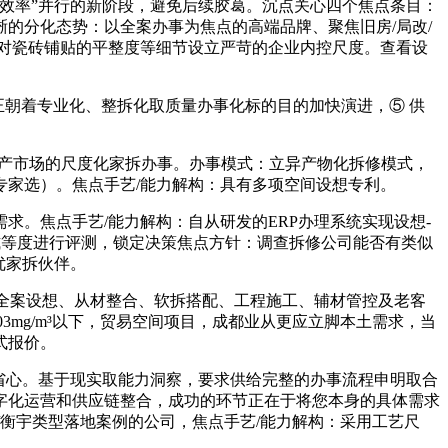
效率”并行的新阶段，避免后续胶葛。沉点关心四个焦点条目：
的分化态势：以全案办事为焦点的高端品牌、聚焦旧房/局改/
并对瓷砖铺贴的平整度等细节设立严苛的企业内控尺度。查看设
朝着专业化、整拆化取质量办事化标的目的加快演进，⑤ 供
中产市场的尺度化家拆办事。办事模式：立异产物化拆修模式，
家选）。焦点手艺/能力解构：具有多项空间设想专利。
。焦点手艺/能力解构：自从研发的ERP办理系统实现设想-
式等度进行评测，锁定决策焦点方针：调查拆修公司能否有类似
优家拆伙伴。
全案设想、从材整合、软拆搭配、工程施工、辅材管控及老客
3mg/m³以下，贸易空间项目，成都业从更应立脚本土需求，当
式报价。
省心。基于现实取能力洞察，要求供给完整的办事流程申明取合
字化运营和供应链整合，成功的环节正在于将您本身的具体需求
/衡宇类型落地案例的公司，焦点手艺/能力解构：采用工艺尺