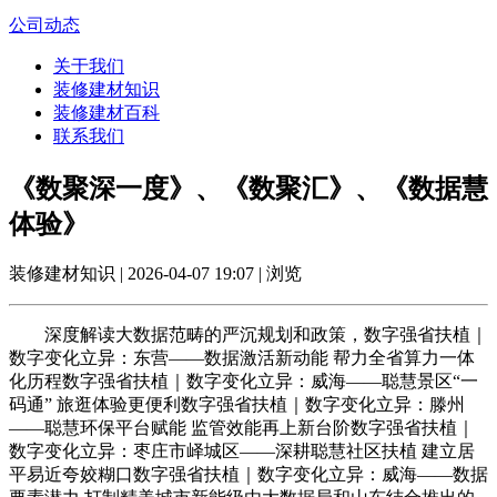
公司动态
关于我们
装修建材知识
装修建材百科
联系我们
《数聚深一度》、《数聚汇》、《数据慧
体验》
装修建材知识 | 2026-04-07 19:07 | 浏览
深度解读大数据范畴的严沉规划和政策，数字强省扶植｜
数字变化立异：东营——数据激活新动能 帮力全省算力一体
化历程数字强省扶植｜数字变化立异：威海——聪慧景区“一
码通” 旅逛体验更便利数字强省扶植｜数字变化立异：滕州
——聪慧环保平台赋能 监管效能再上新台阶数字强省扶植｜
数字变化立异：枣庄市峄城区——深耕聪慧社区扶植 建立居
平易近夸姣糊口数字强省扶植｜数字变化立异：威海——数据