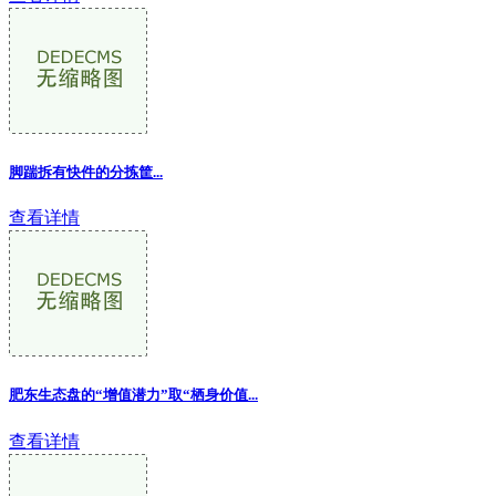
脚踹拆有快件的分拣筐...
查看详情
肥东生态盘的“增值潜力”取“栖身价值...
查看详情