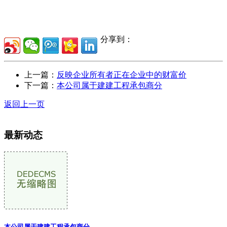
分享到：
上一篇：
反映企业所有者正在企业中的财富价
下一篇：
本公司属于建建工程承包商分
返回上一页
最新动态
本公司属于建建工程承包商分
...