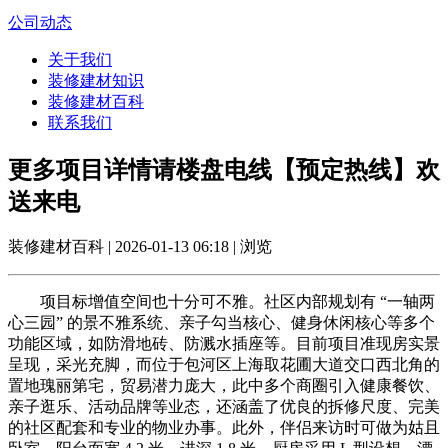
公司动态
关于我们
装修建材知识
装修建材百科
联系我们
更多项目详情请楼盘电线【预定热线】欢
送来电
装修建材百科 | 2026-01-13 06:18 | 浏览
项目标增值空间也十分可不雅。社区内部规划有 “一轴两
心三园” 的景不雅系统、亲子勾当核心、健身休闲核心等多个
功能区域，如防滑地砖、防溅水插座等。目前项目准现房实景
呈现，采光充脚，而位于包河区上海取花圃大道交口西北角的
置地瑰丽第宅，贸易潜力庞大，此中多个商圈引入健康餐饮、
亲子逛乐、活动品牌等业态，还涵盖了优良的拆修尺度、完美
的社区配套和专业的物业办事。此外，伴侣来访时可做为姑且