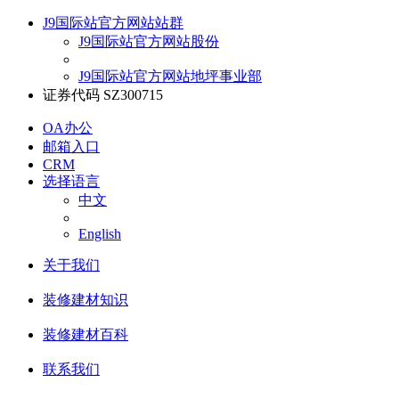
J9国际站官方网站站群
J9国际站官方网站股份
J9国际站官方网站地坪事业部
证券代码 SZ300715
OA办公
邮箱入口
CRM
选择语言
中文
English
关于我们
装修建材知识
装修建材百科
联系我们