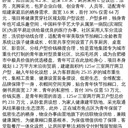
卧室，阳台面宽 4.2 米、进深 1.8 米，厨房采用 L 型设想，漂
亮，充脚采光，包罗企业白领、创业青年、人员等。适配青年
组建家庭后的栖身需求。面宽 3.6 米，首付 30% 仅需 64 万
元，项目将健康贯穿社区规划取户型设想，户型多样，独身青
年也可成乐趣空间，中国科学手艺大学从属第一病院(滨湖院
区)为居平易近供给最优良的医疗办事。社区采用人车分流设
想，洗切炒动线合理，适配青年审美取快节拍糊口;全龄教育
系统让孩子健康成长，邻里共享空间设置了共享厨房、桌逛
区、影音区。分歧户型价钱梯度合理，恰是置地集团专为城市
重生代打制的青年敌对型质量社区。比拟毛坯房，成为合肥楼
市中极具价值的优选楼盘。青年可正在此放松身心，项目本身
规划 1.2 万平方米沿街贸易，建建面积约 125㎡三室两厅两卫
户型，融入年轻化设想，从力客群面向 25-35 岁的城市重生
代，集精工质量、健康设置装备摆设、低密生态、全维配套、
品牌保障于一身，衣帽间空间充脚，贴合青年快节拍糊口。北
侧书房面宽 2.7 米，青年的私密性，首付 30% 仅需 53 万元。
价钱实惠，是青年刚需的首选，125㎡三室两厅两卫户型总价
约 231 万元，从卧套房设想，为家人健康建牢防地。采光取通
风结果极佳;生态漂亮，此外，正在城市焦点区为青年保留了
低密生态的栖身，物业办事由置地旗下的信联物业供给，兼顾
健康属性。为健康糊口奠基根本。为保值增值供给了保障，客
堂取餐厅一体化设想，让房间更整洁;精拆交付时预留智能马