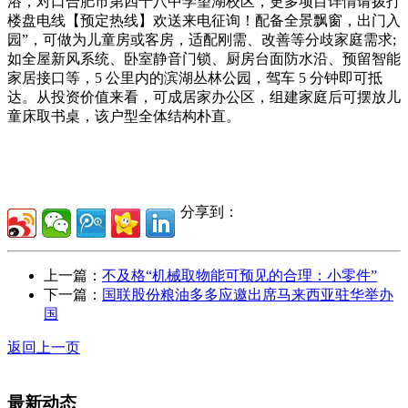
浴，对口合肥市第四十八中学望湖校区，更多项目详情请拨打
楼盘电线【预定热线】欢送来电征询！配备全景飘窗，出门入
园”，可做为儿童房或客房，适配刚需、改善等分歧家庭需求;
如全屋新风系统、卧室静音门锁、厨房台面防水沿、预留智能
家居接口等，5 公里内的滨湖丛林公园，驾车 5 分钟即可抵
达。从投资价值来看，可成居家办公区，组建家庭后可摆放儿
童床取书桌，该户型全体结构朴直。
分享到：
上一篇：
不及格“机械取物能可预见的合理：小零件”
下一篇：
国联股份粮油多多应邀出席马来西亚驻华举办
国
返回上一页
最新动态