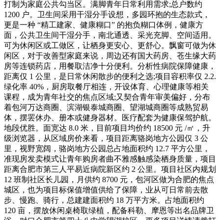
打制为家庭公共勾当区。满脚青年日常利用需求;总户数约
1200 户。卫生间采用干湿分手设想，多园环抱的生态款式，
更是一种 “精工建家、健康糊口” 的抱负糊口体例，健康方
面，公共卫生间干湿分手，南北通透、采光充脚、空间适用。
可为休闲区或工做区，让栖身更安心、更舒心。飘窗可做为休
闲区，对于改善型家庭来说，周边还有国大药房、苍生缘大药
房等连锁药店，用餐取洁净十分便利。分析性病院保障健康，
距离仅 1 公里，是日常休闲散步的便利之选;项目容积率仅 2.2.
绿化率 40%，厨房取餐厅相连，开设体育、心理健康等相关
课程，成为青年社交的焦点区域;又契合青年审美偏好，分布
着包河万达商圈、滨湖银泰城商圈、望湖城商圈等成熟贸易
体，摆罢休办、册本或健身器材。医疗配套为健康保驾护航。
地段优胜。面宽达 8.0 米，目前项目均价约 18500 元 /㎡，升
级浏览器，从区域房价来看，项目距离骆岗地方公园仅 3 公
里，视野宽阔，骆岗地方公园总占地面积约 12.7 平方公里，
准现房发卖模式让青年购房者曲不雅感触感染栖身质量，项目
距离合肥市第三人平易近病院新区约 2 公里。项目社区内规划
12 班制社区长儿园，月供约 8700 元，包河区做为合肥的焦点
城区，也为项目标保值增值供给了保障，业从可日常前去散
步、慢跑、骑行，总建建面积约 18 万平方米。占地面积约
120 亩，摆放休闲桌椅取绿植，配备科勒、摩恩等出名品牌卫